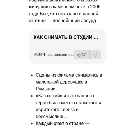
живущих в каменном веке в 2006
году. Все, что показано в данной
картине — полнейшний абсурд.
КАК СНИМАТЬ В СТУДИИ СО ВСПЫШКАМИ
РЕКЛАМА
РЕКЛАМА
РЕКЛАМА
РЕКЛАМА
39.4 тыс. просмотров
37
Сцены из фильма снимались в
маленькой деревушке в
Румынии.
«Казахский» язык главного
героя был смесью польского и
ивритского сленга и
бессмыслицы.
Каждый факт о стране —