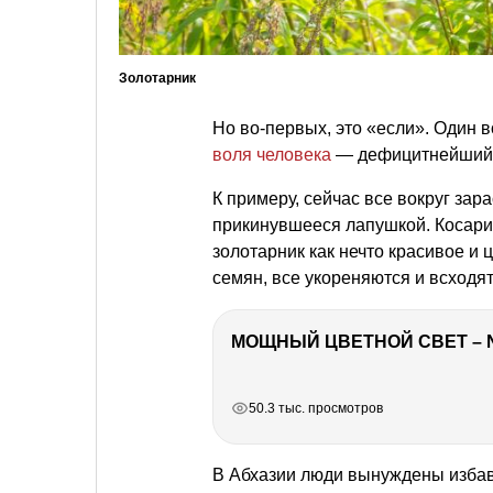
Золотарник
Но во-первых, это «если». Один в
воля человека
— дефицитнейший 
К примеру, сейчас все вокруг зар
прикинувшееся лапушкой. Косари
золотарник как нечто красивое и 
семян, все укореняются и всходят
МОЩНЫЙ ЦВЕТНОЙ СВЕТ – 
РЕКЛАМА
РЕКЛАМА
РЕКЛАМА
РЕКЛАМА
50.3 тыс. просмотров
В Абхазии люди вынуждены избавл