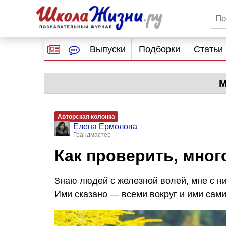
Выпуски
Подборки
Статьи
М
Авторская колонка
Елена Ермолова
Грандмастер
Как проверить, мног
Знаю людей с железной волей, мне с н
Ими сказано — всеми вокруг и ими сами