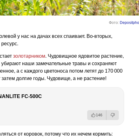
Фото:
Depositpho
олевой у нас на дачах всех спаивает. Во-вторых,
ресурс.
астает
золотарником
. Чудовищное ядовитое растение,
 убирают наши замечательные травы и сохраняют
ценное, а с каждого цветоноса потом летят до 170 000
 затем долгие годы. Чудовище, а не растение!
NANLITE FC-500C
146
яться от коровок, потому что их нечем кормить: