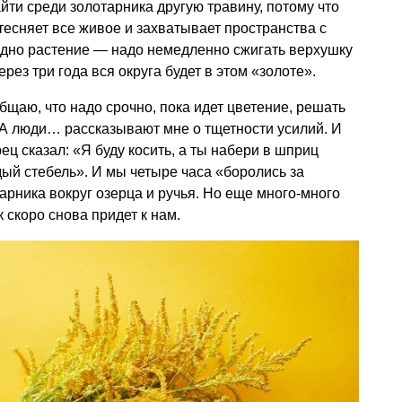
айти среди золотарника другую травину, потому что
тесняет все живое и захватывает пространства с
одно растение — надо немедленно сжигать верхушку
рез три года вся округа будет в этом «золоте».
бщаю, что надо срочно, пока идет цветение, решать
 А люди… рассказывают мне о тщетности усилий. И
ц сказал: «Я буду косить, а ты набери в шприц
дый стебель». И мы четыре часа «боролись за
арника вокруг озерца и ручья. Но еще много-много
к скоро снова придет к нам.