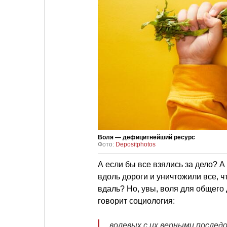
Воля — дефицитнейший ресурс
Фото:
Depositphotos
А если бы все взялись за дело? 
вдоль дороги и уничтожили все, чт
вдаль? Но, увы, воля для общего 
говорит социология:
волевых с их верными последо