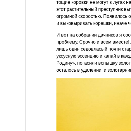
тощие коровки не могут в лугах н
этот растительный преступник вы
огромной скоростью. Появилось 
и выковыривать корешки, иначе че
И вот на собрании дачников я соо
проблему. Срочно и всем вместе!
лишь один седовласый почти старе
уксусную эссенцию и капай в каж
Родину», погасили вспышку золот
осталось в удалении, и золотарни