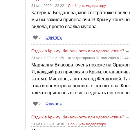
31 мая 2009 в 22:22
Сообщить модератору
Катерина Богданова, моя сестра тоже после 
мы бы зажили припеваючи. В Крыму, конечно, 
видела, просто свалка мусора.
Ответить
0
Отдых в Крыму: банальность или удовольствие?
31 мая 2009 в 21:29
отредактирован 31 мая 2009 в 23:44
Марианна Власова, очень похоже на Орджон
Я, каждый раз приезжая в Крым, останавлив
затем в Мисхоре, а потом под Феодосией. Та
года и посмотрела почти все, что хотела. Ко
так что пришлось все исследовать постепенн
Ответить
0
Отдых в Крыму: банальность или удовольствие?
31 мая 2009 в 14:30
Сообщить модератору