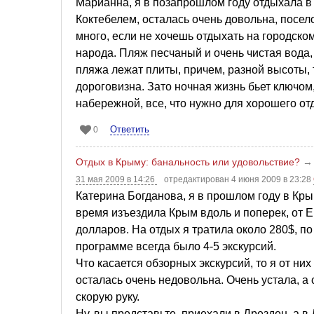
Марианна, я в позапрошлом году отдыхала в
Коктебелем, осталась очень довольна, посел
много, если не хочешь отдыхать на городском
народа. Пляж песчаный и очень чистая вода, 
пляжа лежат плиты, причем, разной высоты, т
дороговизна. Зато ночная жизнь бьет ключом
набережной, все, что нужно для хорошего от
Ответить
0
Отдых в Крыму: банальность или удовольствие?
31 мая 2009 в 14:26
отредактирован 4 июня 2009 в 23:28
Катерина Богданова, я в прошлом году в Крым
время изъездила Крым вдоль и поперек, от Е
долларов. На отдых я тратила около 280$, по
программе всегда было 4-5 экскурсий.
Что касается обзорных экскурсий, то я от них 
осталась очень недовольна. Очень устала, а 
скорую руку.
Ну, вы представьте, приехали в Дрезден, а в