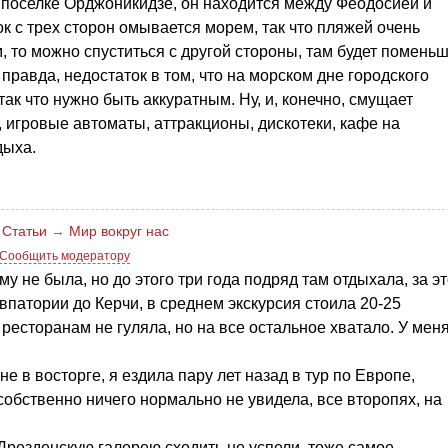
 поселке Орджоникидзе, он находится между Феодосией и
ок с трех сторон омывается морем, так что пляжей очень
, то можно спуститься с другой стороны, там будет помень
правда, недостаток в том, что на морском дне городского
ак что нужно быть аккуратным. Ну, и, конечно, смущает
, игровые автоматы, аттракционы, дискотеки, кафе на
дыха.
→
Статьи
→
Мир вокруг нас
Сообщить модератору
у не была, но до этого три года подряд там отдыхала, за э
впатории до Керчи, в среднем экскурсия стоила 20-25
 ресторанам не гуляла, но на все остальное хватало. У меня
не в восторге, я ездила пару лет назад в тур по Европе,
собственно ничего нормально не увидела, все второпях, на
 Дрезденскую галерею сходить не успели, тоже самое