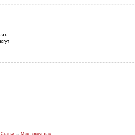
ся с
могут
→
Статьи
→
Мир вокруг нас