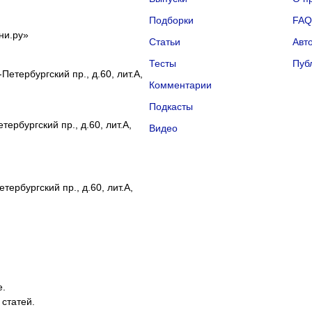
Подборки
FA
ни.ру»
Статьи
Авт
Тесты
Пуб
Петербургский пр., д.60, лит.А,
Комментарии
Подкасты
ербургский пр., д.60, лит.А,
Видео
тербургский пр., д.60, лит.А,
е.
 статей.