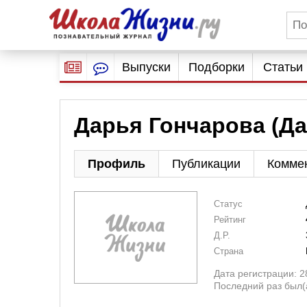
Выпуски
Подборки
Статьи
Дарья Гончарова (Д
Профиль
Публикации
Комме
Статус
Рейтинг
Д.Р.
Страна
Дата регистрации: 2
Последний раз был(а