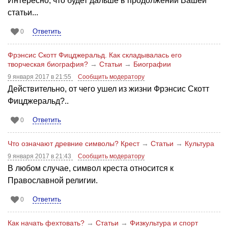
Интересно, что будет дальше в продолжении Вашей
статьи...
Ответить
0
Фрэнсис Скотт Фицджеральд. Как складывалась его
творческая биография?
→
Статьи
→
Биографии
9 января 2017 в 21:55
Сообщить модератору
Действительно, от чего ушел из жизни Фрэнсис Скотт
Фицджеральд?..
Ответить
0
Что означают древние символы? Крест
→
Статьи
→
Культура
9 января 2017 в 21:43
Сообщить модератору
В любом случае, символ креста относится к
Православной религии.
Ответить
0
Как начать фехтовать?
→
Статьи
→
Физкультура и спорт