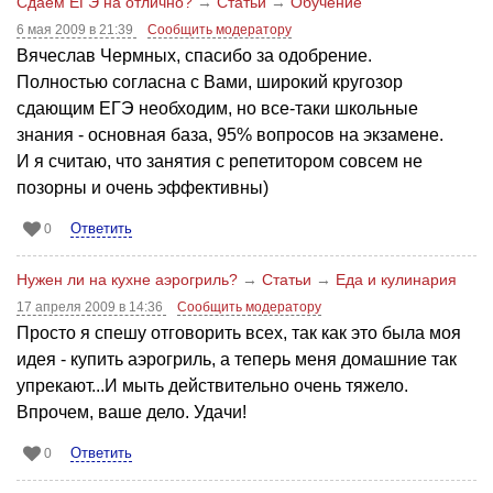
Сдаем ЕГЭ на отлично?
→
Статьи
→
Обучение
6 мая 2009 в 21:39
Сообщить модератору
Вячеслав Чермных, спасибо за одобрение.
Полностью согласна с Вами, широкий кругозор
сдающим ЕГЭ необходим, но все-таки школьные
знания - основная база, 95% вопросов на экзамене.
И я считаю, что занятия с репетитором совсем не
позорны и очень эффективны)
Ответить
0
Нужен ли на кухне аэрогриль?
→
Статьи
→
Еда и кулинария
17 апреля 2009 в 14:36
Сообщить модератору
Просто я спешу отговорить всех, так как это была моя
идея - купить аэрогриль, а теперь меня домашние так
упрекают...И мыть действительно очень тяжело.
Впрочем, ваше дело. Удачи!
Ответить
0