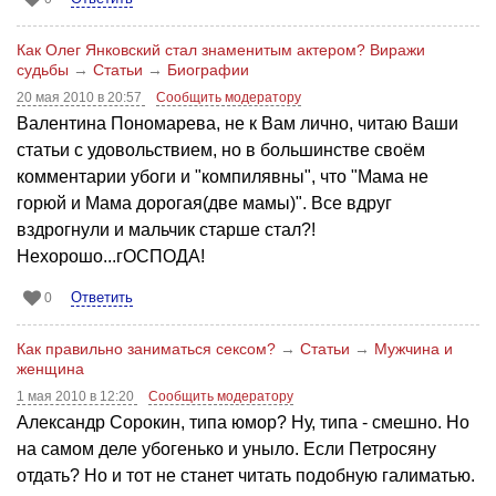
Как Олег Янковский стал знаменитым актером? Виражи
судьбы
→
Статьи
→
Биографии
20 мая 2010 в 20:57
Сообщить модератору
Валентина Пономарева, не к Вам лично, читаю Ваши
статьи с удовольствием, но в большинстве своём
комментарии убоги и "компилявны", что "Мама не
горюй и Мама дорогая(две мамы)". Все вдруг
вздрогнули и мальчик старше стал?!
Нехорошо...гОСПОДА!
Ответить
0
Как правильно заниматься сексом?
→
Статьи
→
Мужчина и
женщина
1 мая 2010 в 12:20
Сообщить модератору
Александр Сорокин, типа юмор? Ну, типа - смешно. Но
на самом деле убогенько и уныло. Если Петросяну
отдать? Но и тот не станет читать подобную галиматью.