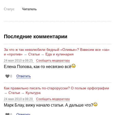
Статус
Читатель
Последние комментарии
За что ж так невзлюбили бедный «Оливье»? Взвесим все «за»
и «против»
→
Статьи
→
Еда и кулинария
24 мая 2010 в 08:25
Сообщить модератору
Елена Попова, как-то несвязно всё
Ответить
0
Как правильно писать по-старорусски? О пользе орфографии
→
Статьи
→
Культура
24 мая 2010 в 08:20
Сообщить модератору
Марк Блау, вижу начало статьи. А дальше что?
Ответить
0