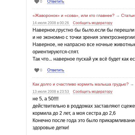
Ответить
0
«Жаворонок» и «сова», или кто главнее?
→
Статьи
14 июля 2008 в 00:26
Сообщить модератору
Наверное,грустно бы было.если бы перешли
и не экономно с точки зрения электроэнергии
Наверное, не напрасно все ночные животные 
ориентируются-спят.
Так что... наверное пускай уж всё будет как ес
Ответить
0
Как долго и счастливо кормить малыша грудью?
13 июля 2008 в 23:53
Сообщить модератору
не 5, а 50!!!!
действительно в роддомах заставляют сцежев
кормила до 2 лет, а моя сестра до 2,6
Конечно после года это было прикармливание
здоровые детки!