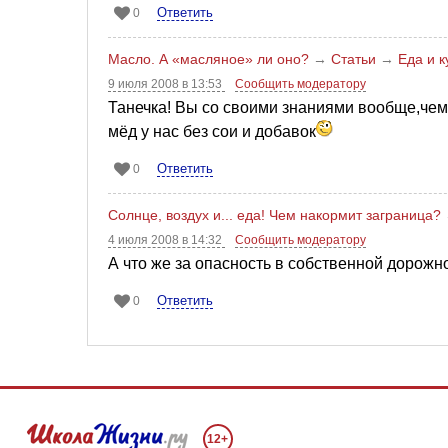
Ответить
0
Масло. А «масляное» ли оно?
→
Статьи
→
Еда и 
9 июля 2008 в 13:53
Сообщить модератору
Танечка! Вы со своими знаниями вообще,чем
мёд у нас без сои и добавок
Ответить
0
Солнце, воздух и... еда! Чем накормит заграница?
4 июля 2008 в 14:32
Сообщить модератору
А что же за опасность в собственной дорожн
Ответить
0
12+