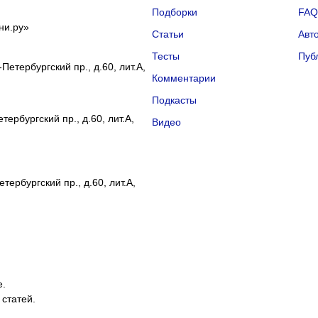
Подборки
FA
ни.ру»
Статьи
Авт
Тесты
Пуб
Петербургский пр., д.60, лит.А,
Комментарии
Подкасты
ербургский пр., д.60, лит.А,
Видео
тербургский пр., д.60, лит.А,
е.
 статей.