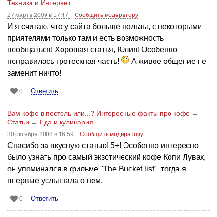
Техника и Интернет
27 марта 2009 в 17:47
Сообщить модератору
И я считаю, что у сайта больше пользы, с некоторыми
приятелями только там и есть возможность
пообщаться! Хорошая статья, Юлия! Особенно
понравилась гротескная часть!
А живое общение не
заменит ничто!
Ответить
0
Вам кофе в постель или...? Интересные факты про кофе
→
Статьи
→
Еда и кулинария
30 октября 2008 в 16:59
Сообщить модератору
Спасибо за вкусную статью! 5+! Особенно интересно
было узнать про самый экзотический кофе Копи Лувак,
он упоминался в фильме "The Bucket list", тогда я
впервые услышала о нем.
Ответить
0