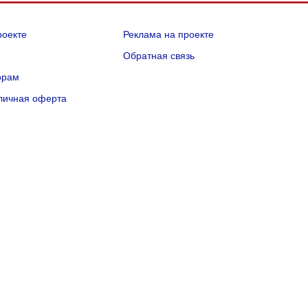
роекте
Реклама на проекте
Q
Обратная связь
орам
личная оферта