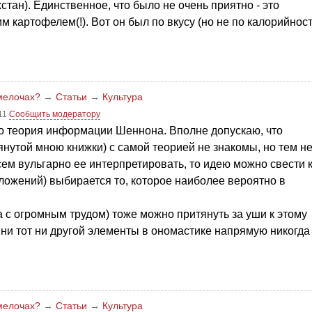
ан). Единственное, что было не очень приятно - это
 картофелем(!). Вот он был по вкусу (но не по калорийност
 мелочах?
→
Статьи
→
Культура
:11
Сообщить модератору
его теория информации Шеннона. Вполне допускаю, что
янутой мною книжки) с самой теорией не знакомы, но тем н
ем вульгарно ее интерпретировать, то идею можно свести 
ложений) выбирается то, которое наиболее вероятно в
 с огромным трудом) тоже можно притянуть за уши к этому
о ни тот ни другой элементы в ономастике напрямую никогда
 мелочах?
→
Статьи
→
Культура