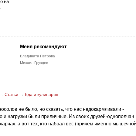
то на
-
Меня рекомендуют
Владината Петрова
Михаил Груздев
→
Статьи
→
Еда и кулинария
осолов не было, но сказать, что нас недокармливали -
но и нагрузки были приличные. Из своих друзей-однополчан
харчах, а вот тех, кто набрал вес (причем именно мышечно