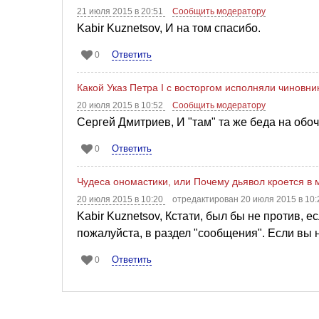
21 июля 2015 в 20:51
Сообщить модератору
Kabir Kuznetsov, И на том спасибо.
Ответить
0
Какой Указ Петра I с восторгом исполняли чиновн
20 июля 2015 в 10:52
Сообщить модератору
Сергей Дмитриев, И "там" та же беда на обо
Ответить
0
Чудеса ономастики, или Почему дьявол кроется в
20 июля 2015 в 10:20
отредактирован 20 июля 2015 в 10
Kabir Kuznetsov, Кстати, был бы не против, е
пожалуйста, в раздел "сообщения". Если вы н
Ответить
0