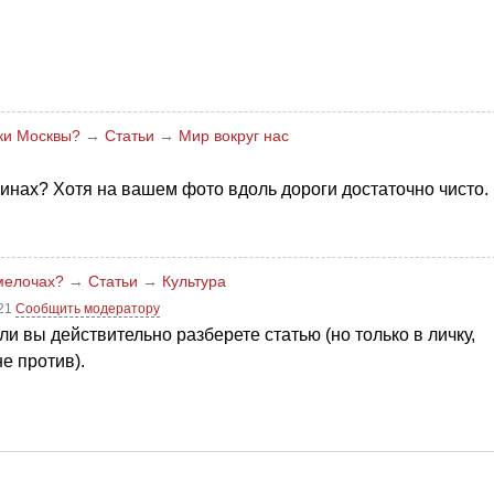
ики Москвы?
→
Статьи
→
Мир вокруг нас
чинах? Хотя на вашем фото вдоль дороги достаточно чисто.
 мелочах?
→
Статьи
→
Культура
:21
Сообщить модератору
сли вы действительно разберете статью (но только в личку,
е против).