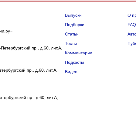
Выпуски
О п
Подборки
FA
ни.ру»
Статьи
Авт
Тесты
Пуб
Петербургский пр., д.60, лит.А,
Комментарии
Подкасты
ербургский пр., д.60, лит.А,
Видео
тербургский пр., д.60, лит.А,