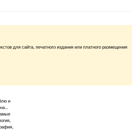
екстов для сайта, печатного издания или платного размещения
блю и
а...
самые
огия,
графия,