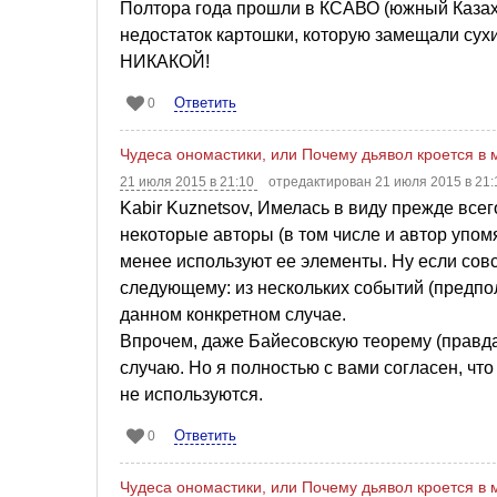
Полтора года прошли в КСАВО (южный Казахст
недостаток картошки, которую замещали сухим
НИКАКОЙ!
Ответить
0
Чудеса ономастики, или Почему дьявол кроется в
21 июля 2015 в 21:10
отредактирован 21 июля 2015 в 21
Kabir Kuznetsov, Имелась в виду прежде вс
некоторые авторы (в том числе и автор упом
менее используют ее элементы. Ну если совс
следующему: из нескольких событий (предпо
данном конкретном случае.
Впрочем, даже Байесовскую теорему (правда
случаю. Но я полностью с вами согласен, чт
не используются.
Ответить
0
Чудеса ономастики, или Почему дьявол кроется в