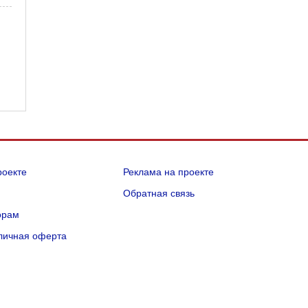
роекте
Реклама на проекте
Q
Обратная связь
орам
личная оферта