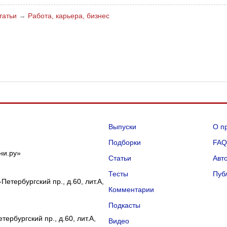
татьи
→
Работа, карьера, бизнес
Выпуски
О п
Подборки
FA
ни.ру»
Статьи
Авт
Тесты
Пуб
Петербургский пр., д.60, лит.А,
Комментарии
Подкасты
ербургский пр., д.60, лит.А,
Видео