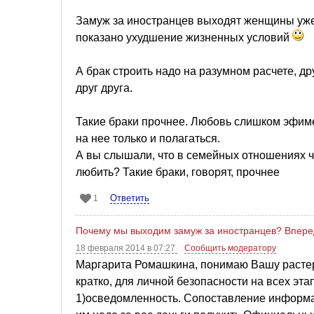
Замуж за иностранцев выходят женщины уже 
показано ухудшение жизненных условий
А брак строить надо на разумном расчете, 
друг друга.
Такие браки прочнее. Любовь слишком эфиме
на нее только и полагаться.
А вы слышали, что в семейных отношениях ча
любить? Такие браки, говорят, прочнее
Ответить
1
Почему мы выходим замуж за иностранцев? Впере
18 февраля 2014 в 07:27
Сообщить модератору
Маргарита Ромашкина, понимаю Вашу растер
кратко, для личной безопасности на всех эт
1)осведомленность. Сопоставление информац