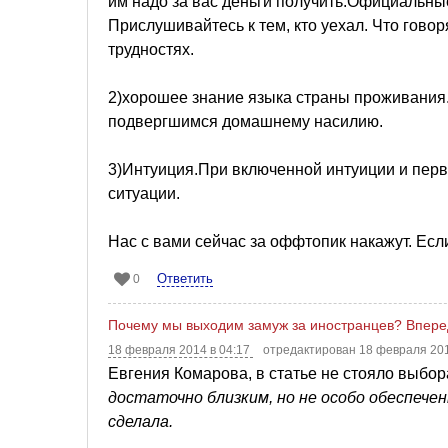
им надо за вас деньги получить.Официальные
Прислушивайтесь к тем, кто уехал. Что говор
трудностях.
2)хорошее знание языка страны проживания
подвергшимся домашнему насилию.
3)Интуиция.При включенной интуиции и пер
ситуации.
Нас с вами сейчас за оффтопик накажут. Есл
Ответить
0
Почему мы выходим замуж за иностранцев? Впере
18 февраля 2014 в 04:17
отредактирован 18 февраля 201
Евгения Комарова, в статье не стояло выбора 
достаточно близким, но не особо обеспече
сделала.