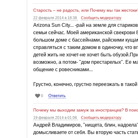
Старость – не радость, или Почему мы так жестоки
22 февраля 2014 в 18:38
Сообщить модератору
Arizona Sun City... -рай на земле для старик
семьи сейчас. Моей американской свекрови 8
большом доме с бассейнами, райскими кущами
справляться с таким домом в одиночку, что в
детей жить не хочет-не хочет быть обузой.Пр
возможно, а потом- "дом престарелых". Ее ма
общение с ровесниками...
Грустно, конечно, грустно переезжать в такой 
Ответить
0
Почему мы выходим замуж за иностранцев? В поис
19 февраля 2014 в 01:06
Сообщить модератору
Андрей Владимиров, "нищета, блин, надоела" 
домысливаете от себя. Вы вторую часть стат