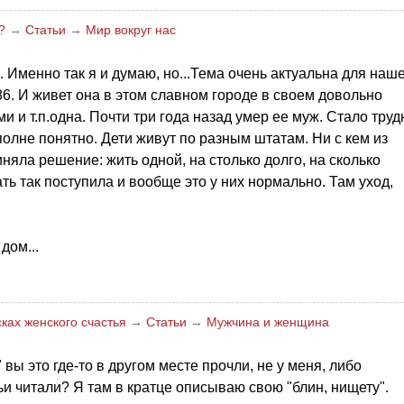
?
→
Статьи
→
Мир вокруг нас
ов. Именно так я и думаю, но...Тема очень актуальна для наш
6. И живет она в этом славном городе в своем довольно
 и т.п.одна. Почти три года назад умер ее муж. Стало труд
полне понятно. Дети живут по разным штатам. Ни с кем из
иняла решение: жить одной, на столько долго, на сколько
ть так поступила и вообще это у них нормально. Там уход,
дом...
ках женского счастья
→
Статьи
→
Мужчина и женщина
вы это где-то в другом месте прочли, не у меня, либо
ьи читали? Я там в кратце описываю свою "блин, нищету".