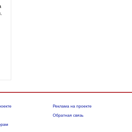
а
.
роекте
Реклама на проекте
Q
Обратная связь
орам