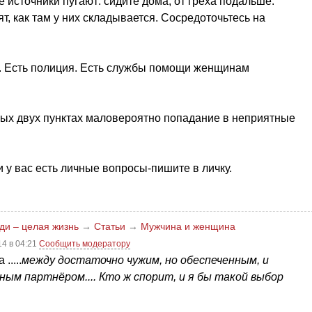
 источники пугают: сидите дома, от греха подальше.
ят, как там у них складывается. Сосредоточьтесь на
. Есть полиция. Есть службы помощи женщинам
вых двух пунктах маловероятно попадание в неприятные
и у вас есть личные вопросы-пишите в личку.
ди – целая жизнь
→
Статьи
→
Мужчина и женщина
4 в 04:21
Сообщить модератору
.....
между достаточно чужим, но обеспеченным, и
нным партнёром....
Кто ж спорит, и я бы такой выбор