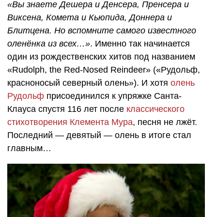
«Вы знаете Дешера и Денсера, Пренсера и
Виксена, Комета и Кьюпида, Доннера и
Блитцена. Но вспомните самого известного
оленёнка из всех…»
. Именно так начинается
один из рождественских хитов под названием
«Rudolph, the Red-Nosed Reindeer» («Рудольф,
красноносый северный олень»). И хотя
олень
Рудольф
присоединился к упряжке Санта-
Клауса спустя 116 лет после
классического
стихотворения Клемента Мура
, песня не лжёт.
Последний — девятый — олень в итоге стал
главным…