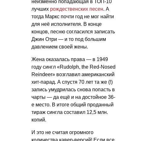
неизменно попадающая в ТОП-10
лучших
рождественских песен
. А
тогда Маркс почти год не мог найти
для неё исполнителя. В конце
концов, песню согласился записать
Джин Отри — и то под большим
давлением своей жены.
Жена оказалась права — в 1949
году сингл «Rudolph, the Red-Nosed
Reindeer» возглавил американский
хит-парад. А спустя 70 лет та же (!)
запись умудрилась снова попасть в
чарты — да ещё и на достойное 36-
е место. В итоге общий проданный
тираж сингла составил 12,5 млн.
копий.
И это не считая огромного
количества кавер-версий! Если все