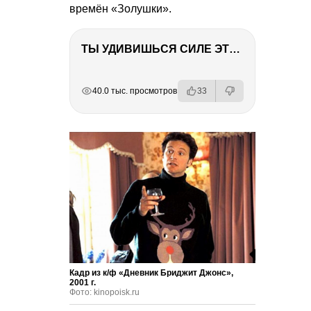
времён «Золушки».
ТЫ УДИВИШЬСЯ СИЛЕ ЭТО ЧЕЛОВЕКА! Блог о нашей поездке в Вышний Волочек
РЕКЛАМА
РЕКЛАМА
РЕКЛАМА
РЕКЛАМА
РЕКЛАМА
40.0 тыс. просмотров
33
Кадр из к/ф «Дневник Бриджит Джонс»,
2001 г.
Фото: kinopoisk.ru