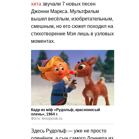
хита
звучали 7 новых песен
Джонни Маркса. Мультфильм
вышел весёлым, изобретательным,
смешным, но его сюжет походил на
стихотворение Мэя лишь в узловых
моментах.
Кадр из м/ф «Рудольф, красноносый
олень», 1964 г.
Фото: kinopoisk.ru
Здесь Рудольф — уже не просто
оленёнок, а сын самого Доннера из