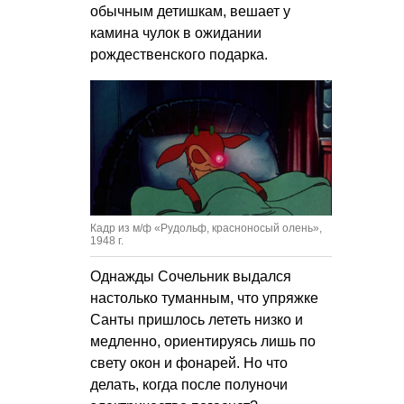
обычным детишкам, вешает у
камина чулок в ожидании
рождественского подарка.
Кадр из м/ф «Рудольф, красноносый олень»,
1948 г.
Однажды Сочельник выдался
настолько туманным, что упряжке
Санты пришлось лететь низко и
медленно, ориентируясь лишь по
свету окон и фонарей. Но что
делать, когда после полуночи