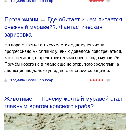
Людмила Белан-Черногор
1
Проза жизни
→
Где обитает и чем питается
снежный муравей?: Фантастическая
зарисовка
На пороге третьего тысячелетия одному из числа
прогрессивно мыслящих учёных довелось повстречаться,
как он считает, с представителями нового рода муравьёв.
Причём нового не в плане ещё не открытого зоологами, а
эволюционно далеко ушедшего от своих сородичей.
Людмила Белан-Черногор
1
Животные
→
Почему жёлтый муравей стал
главным врагом красного краба?