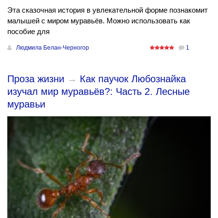
Эта сказочная история в увлекательной форме познакомит
малышей с миром муравьёв. Можно использовать как
пособие для
Людмила Белан-Черногор
1
Проза жизни
→
Как паучок Любознайка
изучал мир муравьёв?: Часть 2. Лесные
муравьи