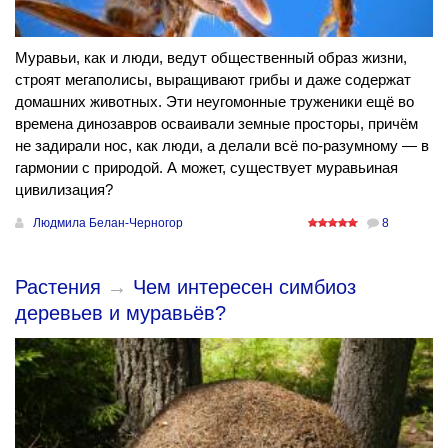
Муравьи, как и люди, ведут общественный образ жизни,
строят мегаполисы, выращивают грибы и даже содержат
домашних животных. Эти неугомонные труженики ещё во
времена динозавров осваивали земные просторы, причём
не задирали нос, как люди, а делали всё по-разумному — в
гармонии с природой. А может, существует муравьиная
цивилизация?
Людмила Белан-Черногор
8
Растения
→
Чем интересен симбиоз
деревьев и муравьёв?