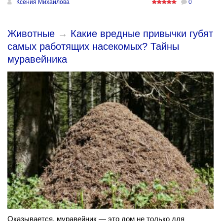
Ксения Михайлова
0
Животные
→
Какие вредные привычки губят
самых работящих насекомых? Тайны
муравейника
Оказывается, муравейник — это дом не только для