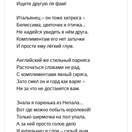
Ищите другую ля фам!
Итальянец – он тоже хитрюга –
Белиссима, цветочек и птичка...
Не надейся увидеть в нём друга,
Комплиментам его нет затычки
И прости ему лёгкий глум.
Английский же стильный парняга
Расточаться словами не рад,
С комплиментами явный скряга,
Зато смел он и горд как варяг –
Ни за что не достанется вам.
Знала я паренька из Непала...
Вот где можно побыть королевой!
Только ширмочка на пол упала,
А за ней просто голое дело
И курильниц и слов – сизый дым.