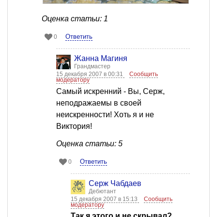
Оценка статьи: 1
Ответить
0
Жанна Магиня
Грандмастер
15 декабря 2007 в 00:31
Сообщить
модератору
Самый искренний - Вы, Серж,
неподражаемы в своей
неискренности! Хоть я и не
Виктория!
Оценка статьи: 5
Ответить
0
Серж Чабдаев
Дебютант
15 декабря 2007 в 15:13
Сообщить
модератору
Так я этого и не скрывал?...