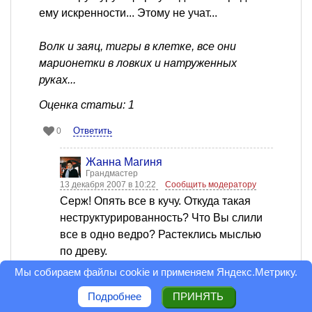
ему искренности... Этому не учат...
Волк и заяц, тигры в клетке, все они
марионетки в ловких и натруженных
руках...
Оценка статьи: 1
Ответить
0
Жанна Магиня
Грандмастер
13 декабря 2007 в 10:22
Сообщить модератору
Серж! Опять все в кучу. Откуда такая
неструктурированность? Что Вы слили
все в одно ведро? Растеклись мыслью
по древу.
Мы собираем файлы cookie и применяем
Яндекс.Метрику
.
То, что Вы попали на тот тренинг
Подробнее
ПРИНЯТЬ
случайно - очевидно - ГЛУМЛЮСЬ -