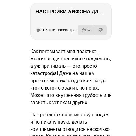
НАСТРОЙКИ АЙФОНА ДЛЯ ФОТО И ВИДЕО
РЕКЛАМА
РЕКЛАМА
РЕКЛАМА
РЕКЛАМА
31.5 тыс. просмотров
14
Как показывает моя практика,
многие люди стесняются их делать,
а уж принимать — это просто
катастрофа! Даже на нашем
проекте многих раздражает, когда
кто-то кого-то хвалит, но не их.
Может, это внутренняя грубость или
зависть к успехам других.
На тренингах по искусству продаж
и по пикапу науке делать
комплименты отводится несколько