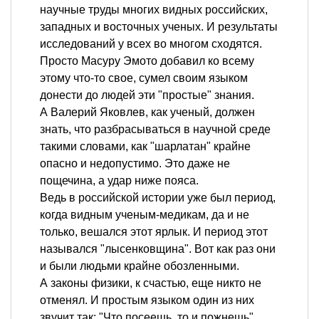
научные труды многих видных российских,
западных и восточных ученых. И результаты
исследований у всех во многом сходятся.
Просто Масуру Эмото добавил ко всему
этому что-то свое, сумел своим языком
донести до людей эти "простые" знания.
А Валерий Яковлев, как ученый, должен
знать, что разбрасываться в научной среде
такими словами, как "шарлатан" крайне
опасно и недопустимо. Это даже не
пощечина, а удар ниже пояса.
Ведь в российской истории уже был период,
когда видным ученым-медикам, да и не
только, вешался этот ярлык. И период этот
назывался "лысенковщина". Вот как раз они
и были людьми крайне обозленными.
А законы физики, к счастью, еще никто не
отменял. И простым языком один из них
звучит так: "Что посеешь, то и пожнешь".