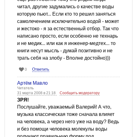
читал, другие задумались о качестве воды
которую пьют... Если кто то решил заняться
самолечением исключительно водой - может
и жестоко - я за естественный отбор. Так что
написано просто, если особенно не технарь
и не медик... или как я инженер-медтех... то
книги несут мысль - думай позитивно и не
трать себя на злобу - Вполне достойно)))
Ответить
0
Артём Мавло
Читатель
31 марта 2008 в 21:18
Сообщить модератору
ЗРЯ!
Послушайте, уважаемый Валерий! А что,
музыка классическая тоже сначала влияет
на человека, а через него уже на воду? Ведь
и без помощи человека молекулы воды
получают правильную форму под