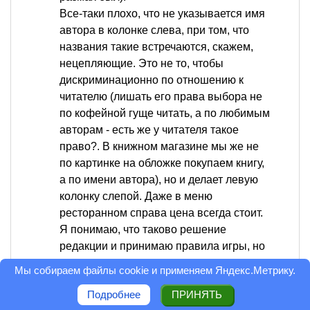
Все-таки плохо, что не указывается имя
автора в колонке слева, при том, что
названия такие встречаются, скажем,
нецепляющие. Это не то, чтобы
дискриминационно по отношению к
читателю (лишать его права выбора не
по кофейной гуще читать, а по любимым
авторам - есть же у читателя такое
право?. В книжном магазине мы же не
по картинке на обложке покупаем книгу,
а по имени автора), но и делает левую
колонку слепой. Даже в меню
ресторанном справа цена всегда стоит.
Я понимаю, что таково решение
редакции и принимаю правила игры, но
все-таки хотелось знать: почему
Мы собираем файлы cookie и применяем
Яндекс.Метрику
.
решение именно такое - дать всем
Подробнее
ПРИНЯТЬ
писантам равный шанс быть