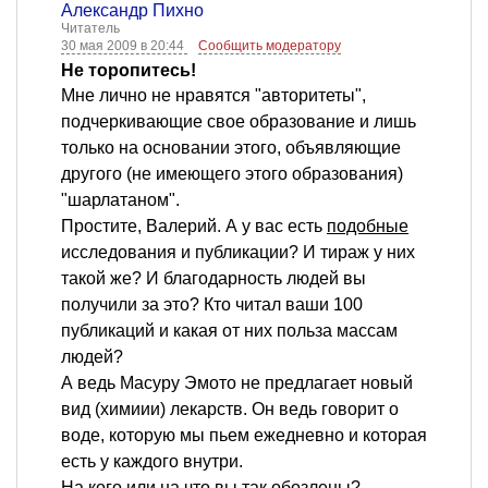
Александр Пихно
Читатель
30 мая 2009 в 20:44
Сообщить модератору
Не торопитесь!
Мне лично не нравятся "авторитеты",
подчеркивающие свое образование и лишь
только на основании этого, объявляющие
другого (не имеющего этого образования)
"шарлатаном".
Простите, Валерий. А у вас есть
подобные
исследования и публикации? И тираж у них
такой же? И благодарность людей вы
получили за это? Кто читал ваши 100
публикаций и какая от них польза массам
людей?
А ведь Масуру Эмото не предлагает новый
вид (химиии) лекарств. Он ведь говорит о
воде, которую мы пьем ежедневно и которая
есть у каждого внутри.
На кого или на что вы так обозлены?