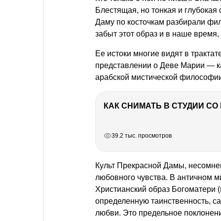
Блестящая, но тонкая и глубокая
Даму по косточкам разбирали фил
забыт этот образ и в наше время
Ее истоки многие видят в тракта
представлении о Деве Марии — как
арабской мистической философии
КАК СНИМАТЬ В СТУДИИ С
РЕКЛАМА
РЕКЛАМА
РЕКЛАМА
39.2 тыс. просмотров
Культ Прекрасной Дамы, несомнен
любовного чувства. В античном м
Христианский образ Богоматери 
определенную таинственность, са
любви. Это предельное поклонени