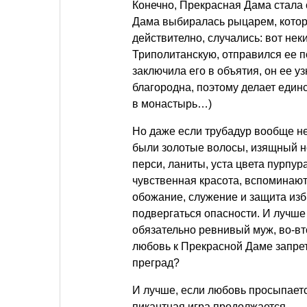
Конечно, Прекрасная Дама стала 
Дама выбиралась рыцарем, которы
действително, случались: вот не
Триполитанскую, отправился ее п
заключила его в объятия, он ее у
благородна, поэтому делает един
в монастырь…)
Но даже если трубадур вообще не
были золотые волосы, изящный но
перси, ланиты, уста цвета пурпур
чувственная красота, вспоминают
обожание, служение и защита из
подвергаться опасности. И лучше 
обязательно ревнивый муж, во-вт
любовь к Прекрасной Даме запре
преград?
И лучше, если любовь просыпается
пикантная игра продолжается.