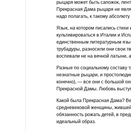
рыцаря может быть сапожок, лент
Прекрасная Дама рыцаря не являе
надо полагать, к такому абсолют
Язык, на котором писались стихи
культивироваться в Италии и Испа
единственным литературным язык
трубадуры, разносили они свои т
воспевали не на вечной латыни, а
Разные по социальному составу т
незнатные рыцари, и простолюдин
конечно), — все они с большой о
Прекрасной Дамы. Любовь выступ
Какой была Прекрасная Дама? Ве
средневековой женщины, жившей 
обязанность рожать детей, в пре
идеальный образ.