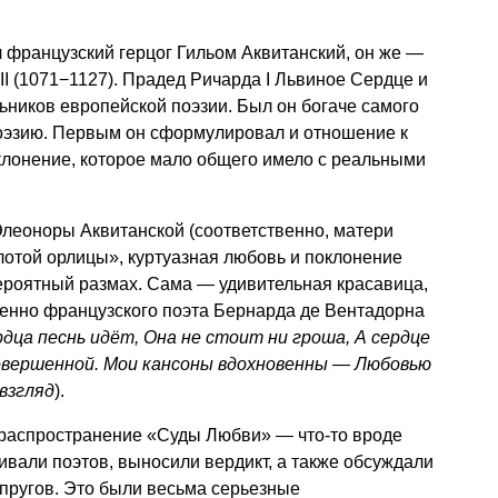
 французский герцог Гильом Аквитанский, он же —
II (1071−1127). Прадед Ричарда I Львиное Сердце и
ников европейской поэзии. Был он богаче самого
поэзию. Первым он сформулировал и отношение к
клонение, которое мало общего имело с реальными
Элеоноры Аквитанской (соответственно, матери
отой орлицы», куртуазная любовь и поклонение
роятный размах. Сама — удивительная красавица,
бенно французского поэта Бернарда де Вентадорна
рдца песнь идёт, Она не стоит ни гроша, А сердце
совершенной. Мои кансоны вдохновенны — Любовью
 взгляд
).
 распространение «Суды Любви» — что-то вроде
ивали поэтов, выносили вердикт, а также обсуждали
пругов. Это были весьма серьезные