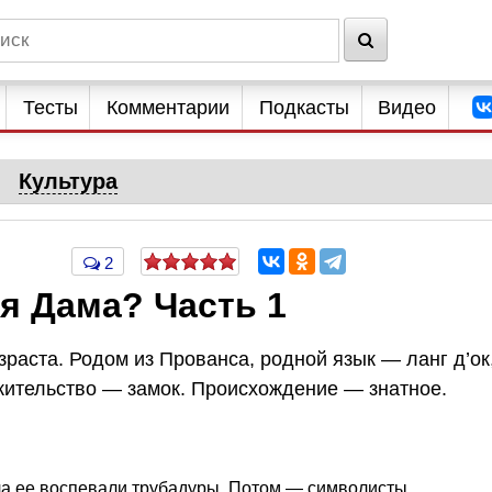
Тесты
Комментарии
Подкасты
Видео
Культура
2
я Дама? Часть 1
раста. Родом из Прованса, родной язык — ланг д’ок
жительство — замок. Происхождение — знатное.
ала ее воспевали трубадуры. Потом — символисты.