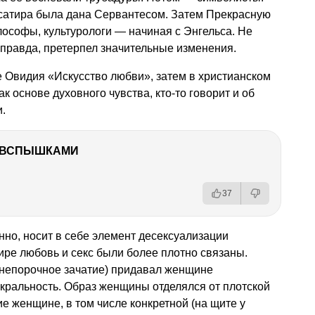
 сатира была дана Сервантесом. Затем Прекрасную
ософы, культурологи — начиная с Энгельса. Не
, правда, претерпел значительные изменения.
те Овидия «Искусство любви», затем в христианском
 основе духовного чувства, кто-то говорит и об
.
О ВСПЫШКАМИ
37
но, носит в себе элемент десексуализации
ире любовь и секс были более плотно связаны.
(непорочное зачатие) придавал женщине
кральность. Образ женщины отделялся от плотской
е женщине, в том числе конкретной (на щите у