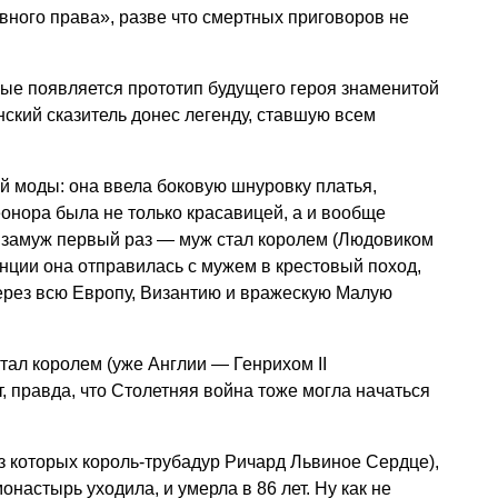
вного права», разве что смертных приговоров не
ые появляется прототип будущего героя знаменитой
нский сказитель донес легенду, ставшую всем
й моды: она ввела боковую шнуровку платья,
онора была не только красавицей, а и вообще
замуж первый раз — муж стал королем (Людовиком
нции она отправилась с мужем в крестовый поход,
ерез всю Европу, Византию и вражескую Малую
ал королем (уже Англии — Генрихом II
, правда, что Столетняя война тоже могла начаться
з которых король-трубадур Ричард Львиное Сердце),
монастырь уходила, и умерла в 86 лет. Ну как не