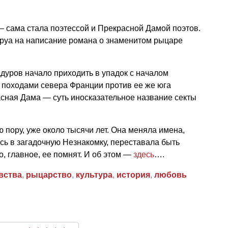
 сама стала поэтессой и Прекрасной Дамой поэтов.
Труа на написание романа о знаменитом рыцаре
дуров начало приходить в упадок с началом
 походами севера Франции против ее же юга
расная Дама — суть иносказательное название секты
 пору, уже около тысячи лет. Она меняла имена,
ь в загадочную Незнакомку, переставала быть
, главное, ее помнят. И об этом —
здесь
….
вства
,
рыцарство
,
культура
,
история
,
любовь