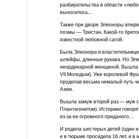
разбирательства в области «любо
выносилось…
Также при дворе Элеоноры вперв
поэмы — Тристан. Какой-то брето
известной любовной сагой.
Была Элеонора и властительнице
шлейфы, длинные рукава. Но Эле
неординарной женщиной. Вышла 
VII Молодым). Уже королевой Фра
проделав весьма немалый путь ч
Азию.
Вышла замуж второй раз — муж ст
Плантагенетом). Историки говорят
из-за ее огромного приданого…
И родила шестерых детей (один и
и в тюрьме просидела 16 лет, и в 