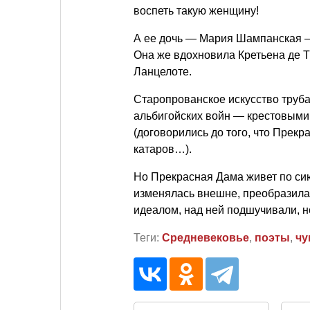
воспеть такую женщину!
А ее дочь — Мария Шампанская —
Она же вдохновила Кретьена де 
Ланцелоте.
Старопрованское искусство труба
альбигойских войн — крестовыми
(договорились до того, что Прек
катаров…).
Но Прекрасная Дама живет по сию
изменялась внешне, преобразилас
идеалом, над ней подшучивали, но
Теги:
Средневековье
,
поэты
,
чу