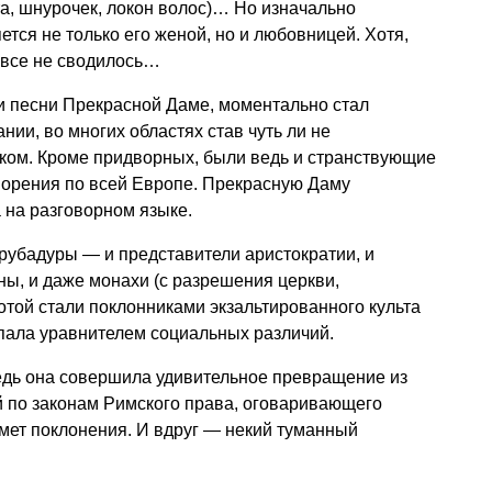
а, шнурочек, локон волос)… Но изначально
тся не только его женой, но и любовницей. Хотя,
у все не сводилось…
 и песни Прекрасной Даме, моментально стал
нии, во многих областях став чуть ли не
ом. Кроме придворных, были ведь и странствующие
ворения по всей Европе. Прекрасную Даму
 на разговорном языке.
рубадуры — и представители аристократии, и
ы, и даже монахи (с разрешения церкви,
хотой стали поклонниками экзальтированного культа
ала уравнителем социальных различий.
дь она совершила удивительное превращение из
по законам Римского права, оговаривающего
дмет поклонения. И вдруг — некий туманный