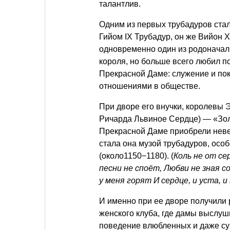
талантлив.
Одним из первых трубадуров стал
Гийом IX Трубадур, он же Вийон X
одновременно один из родоначаль
короля, но больше всего любил 
Прекрасной Даме: служение и по
отношениями в обществе.
При дворе его внучки, королевы 
Ричарда Львиное Сердце) — «Зол
Прекрасной Даме приобрели неве
стала она музой трубадуров, осо
(около1150−1180). (
Коль не от се
песни не споёт, Любви не зная 
у меня горят И сердце, и уста, и
И именно при ее дворе получили
женского клуба, где дамы выслуш
поведение влюбленных и даже су