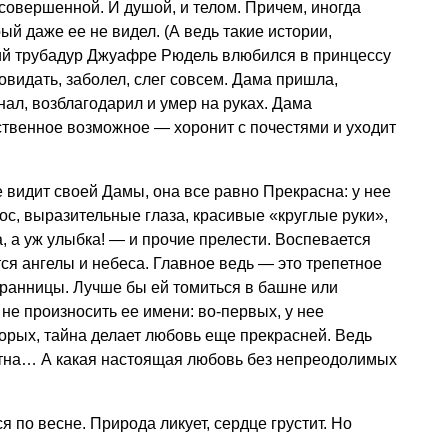
совершенной. И душой, и телом. Причем, иногда
й даже ее не видел. (А ведь такие истории,
кий трубадур Джуафре Рюдель влюбился в принцессу
овидать, заболел, слег совсем. Дама пришла,
знал, возблагодарил и умер на руках. Дама
ственное возможное — хоронит с почестями и уходит
 видит своей Дамы, она все равно Прекрасна: у нее
с, выразительные глаза, красивые «круглые руки»,
а, а уж улыбка! — и прочие прелести. Воспевается
ся ангелы и небеса. Главное ведь — это трепетное
бранницы. Лучше бы ей томиться в башне или
не произносить ее имени: во-первых, у нее
орых, тайна делает любовь еще прекрасней. Ведь
тна… А какая настоящая любовь без непреодолимых
 по весне. Природа ликует, сердце грустит. Но