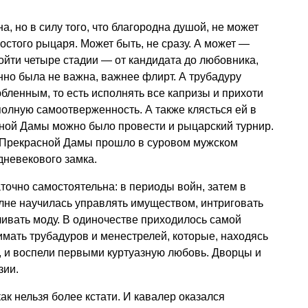
, но в силу того, что благородна душой, не может
остого рыцаря. Может быть, не сразу. А может —
ойти четыре стадии — от кандидата до любовника,
но была не важна, важнее флирт. А трубадуру
ленным, то есть исполнять все капризы и прихоти
олную самоотверженность. А также клясться ей в
сной Дамы можно было провести и рыцарский турнир.
во Прекрасной Дамы прошло в суровом мужском
дневекового замка.
точно самостоятельна: в периоды войн, затем в
лне научилась управлять имуществом, интриговать
ливать моду. В одиночестве приходилось самой
имать трубадуров и менестрелей, которые, находясь
 и воспели первыми куртуазную любовь. Дворцы и
зии.
к нельзя более кстати. И кавалер оказался