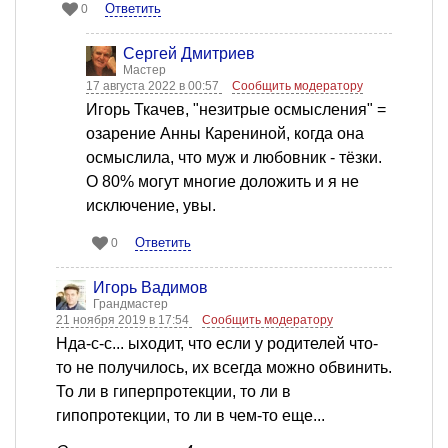
Ответить
0
Сергей Дмитриев
Мастер
17 августа 2022 в 00:57
Сообщить модератору
Игорь Ткачев, "незитрые осмысления" =
озарение Анны Карениной, когда она
осмыслила, что муж и любовник - тёзки.
О 80% могут многие доложить и я не
исключение, увы.
Ответить
0
Игорь Вадимов
Грандмастер
21 ноября 2019 в 17:54
Сообщить модератору
Нда-с-с... ыходит, что если у родителей что-
то не получилось, их всегда можно обвинить.
То ли в гиперпротекции, то ли в
гипопротекции, то ли в чем-то еще...