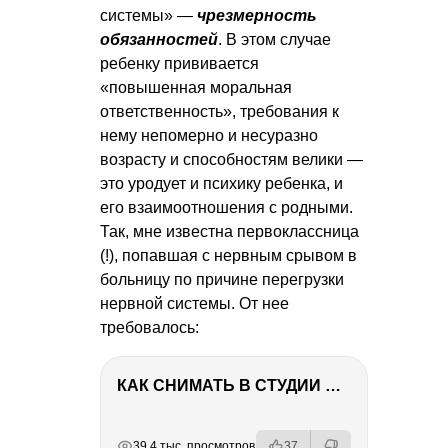
системы» —
чрезмерность
обязанностей
. В этом случае
ребенку прививается
«повышенная моральная
ответственность», требования к
нему непомерно и несуразно
возрасту и способностям велики —
это уродует и психику ребенка, и
его взаимоотношения с родными.
Так, мне известна первоклассница
(!), попавшая с нервным срывом в
больницу по причине перегрузки
нервной системы. От нее
требовалось:
КАК СНИМАТЬ В СТУДИИ СО ВСПЫШКАМИ
РЕКЛАМА
РЕКЛАМА
РЕКЛАМА
РЕКЛАМА
39.4 тыс. просмотров
37