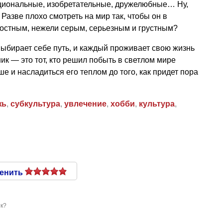
циональные, изобретательные, дружелюбные… Ну,
 Разве плохо смотреть на мир так, чтобы он в
остным, нежели серым, серьезным и грустным?
выбирает себе путь, и каждый проживает свою жизнь
ик — это тот, кто решил побыть в светлом мире
е и насладиться его теплом до того, как придет пора
жь
,
субкультура
,
увлечение
,
хобби
,
культура
,
енить
к?