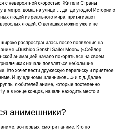
я с невероятной скоростью. Жители Страны
в метро, дома, на улице…, да где угодно! Истории о
нных людей из реального мира, притягивают
взрослых людей. О детишках можно уже и не
 широко распространилась после появления на
 аниме «Bushido Senshi Sailor Moon» («Сейлор
онской анимацией начало покорять все на своем
урнальчиках начали появляться небольшие
е! Кто хочет вести дружескую переписку и приятное
 аниме. Ищу единомышленников…»
и т. д.
Далее
группы любителей аниме, которые постепенно
Ну, а в конце концов, начали находить место и
ся анимешники?
ниме, во-первых, смотрит аниме. Кто по