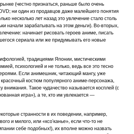
а рынке (честно признаться, раньше было очень
 DVD; ни один из продавцов даже малейшего понятия
олько несколько лет назад это увлечение стало столь
ки начали зарабатывать на этом деньги). Во-вторых,
увлечение: начинает рисовать героев аниме, писать
егося сериала или же придумывать его новые
ифологией, традициями Японии, мистическими
ией, психологией и не только, ведь все это тесно
героями. Если анимешник, читающий мангу, уже
 в красочный костюм популярного аниме-персонажа,
су внимания. Такое чудачество называется косплей (с
ованная игра»), а те, кто им увлекается —
которые странности в их поведении, например,
вого и милого, или «ксо'канье», если что-то не
омпании себе подобных!), их вполне можно назвать