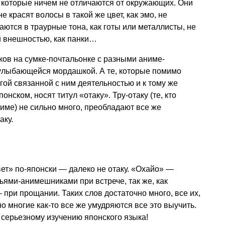
которые ничем не отличаются от окружающих. Они
е красят волосы в такой же цвет, как эмо, не
ются в траурные тона, как готы или металлисты, не
 внешностью, как панки…
ков на сумке-почтальонке с разными аниме-
 улыбающейся мордашкой. А те, которые помимо
ой связанной с ним деятельностью и к тому же
нском, носят титул «отаку». Тру-отаку (те, кто
име) не сильно много, преобладают все же
аку.
ривет» по-японски — далеко не отаку. «Охайо» —
ьями-анимешниками при встрече, так же, как
 при прощании. Таких слов достаточно много, все их,
о многие как-то все же умудряются все это выучить.
серьезному изучению японского языка!