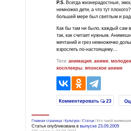
P.S.
Всегда жизнерадостные, эмо
немножко дети, а что тут плохого?
большей мере был светлым и рад
Как бы там ни было, каждый сам 
так, как считает нужным. Анимешн
мечтаний и грез немножечко дольш
взрослеть по-настоящему…
Теги:
анимация
,
аниме
,
молоде
косплееры
,
японское аниме
Комментировать
23
Оц
Главная страница
/
Культура
/
Статьи
/
Кто такой анимешни
Статья опубликована в
выпуске 23.09.2009