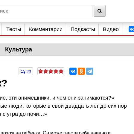
Тесты
Комментарии
Подкасты
Видео
Культура
23
к?
кие, эти анимешники, и чем они занимаются?»
лые люди, которые в свои двадцать лет до сих пор
и с утра до ночи…»
похож на ребенка. Он может вести себя наивно и