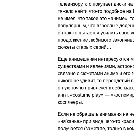
телевизору, кто покупает диски н
тяжело найти что-то подобное на
не имел, что такое это «аниме»; т
популярным, что взрослые дядень
он как-то пытается усилить свое 
продолжение любимого закончивш
сюжеты старых серий…
Еще анимешники интересуются м
существами и явлениями, астроном
связано с сюжетами аниме и его 
никого не удивит, то переодетый
он уж точно привлечет к себе мас
англ. «costume play» — «костюмир
косплееры.
Если не обращать внимания на не
«ня'канье» при виде чего-то краси
получается (заметьте, только в к