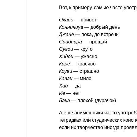
Вот, к примеру, самые часто упо
Охайо
— привет
Конничиуа
— добрый день
Джане
— пока, до встречи
Сайонара
— прощай
Сугои
— круто
Хидои
— ужасно
Кире
— красиво
Коуаи
— страшно
Каваи
— мило
Хай
— да
Ие
— нет
Бака
— плохой (дурачок)
А еще анимешники часто употребля
тетрадках или студенческих консп
если их творчество иногда проявл