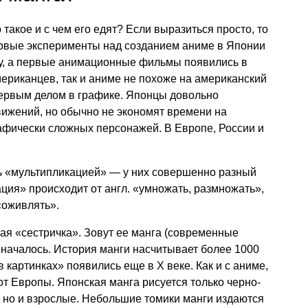
 такое и с чем его едят? Если выразиться просто, то
ервые эксперименты над созданием аниме в Японии
ду, а первые анимационные фильмы появились в
мериканцев, так и аниме не похоже на американский
ервым делом в графике. Японцы довольно
вижений, но обычно не экономят времени на
афически сложных персонажей. В Европе, России и
 «мультипликацией» — у них совершенно разный
ция» происходит от англ. «умножать, размножать»,
«оживлять».
ая «сестричка». Зовут ее манга (современные
и началось. История манги насчитывает более 1000
 картинках» появились еще в Х веке. Как и с аниме,
от Европы. Японская манга рисуется только черно-
и, но и взрослые. Небольшие томики манги издаются