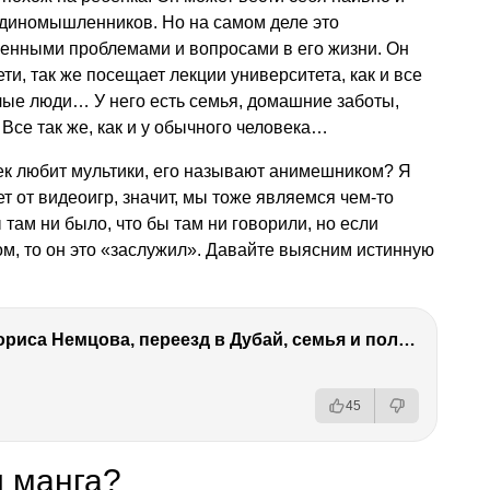
единомышленников. Но на самом деле это
енными проблемами и вопросами в его жизни. Он
дети, так же посещает лекции университета, как и все
слые люди… У него есть семья, домашние заботы,
Все так же, как и у обычного человека…
овек любит мультики, его называют анимешником? Я
 от видеоигр, значит, мы тоже являемся чем-то
 там ни было, что бы там ни говорили, но если
м, то он это «заслужил». Давайте выясним истинную
Антон Немцов — убийство Бориса Немцова, переезд в Дубай, семья и политика
45
и манга?