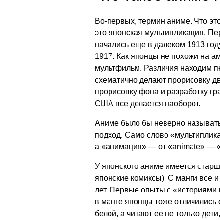
Во-первых, термин аниме. Что это
это японская мультипликация. П
начались еще в далеком 1913 го
1917. Как японцы не похожи на а
мультфильм. Различия находим п
схематично делают прорисовку д
прорисовку фона и разработку гр
США все делается наоборот.
Аниме было бы неверно называть
подход. Само слово «мультиплика
а «анимация» — от «animate» — 
У японского аниме имеется старш
японские комиксы). С манги все 
лет. Первые опыты с «историями в
в манге японцы тоже отличились 
белой, а читают ее не только дет