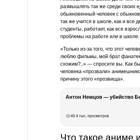
размышлять так же среди своих 
обыкновенный человек с обыкнов
так же учится в школе, как и все 
студенты, работает, как все взро
проблемы на работе или в школе. 
«Только из-за того, что этот чел
люблю фильмы, мой брат фанатеет
схожим?..» — спросите вы. Как бы
человека «прозвали» анимешнико
причину этого «прозвища».
РЕКЛАМА
РЕКЛАМА
РЕКЛАМА
РЕКЛАМА
40.4 тыс. просмотров
Что такое аниме 