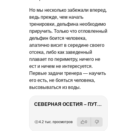
Но мы несколько забежали вперед,
ведь прежде, чем начать
тренировки, дельфина необходимо
приручить. Только что отловленный
дельфин боится человека,
апатично висит в середине своего
отсека, либо как заведенный
плавает по периметру, ничего не
ест и ничем не интересуется.
Первые задачи тренера — научить
его есть, не бояться человека,
высовываться из воды.
СЕВЕРНАЯ ОСЕТИЯ – ПУТЕШЕСТВИЕ НА КАВКАЗ часть 4
РЕКЛАМА
РЕКЛАМА
РЕКЛАМА
РЕКЛАМА
4.2 тыс. просмотров
0