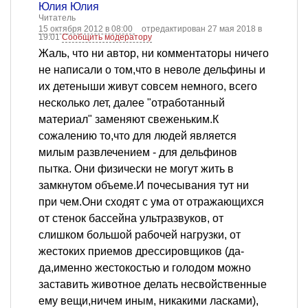
Юлия Юлия
Читатель
15 октября 2012 в 08:00
отредактирован 27 мая 2018 в
19:01
Сообщить модератору
Жаль, что ни автор, ни комментаторы ничего
не написали о том,что в неволе дельфины и
их детеныши живут совсем немного, всего
несколько лет, далее "отработанный
материал" заменяют свеженьким.К
сожалению то,что для людей является
милым развлечением - для дельфинов
пытка. Они физически не могут жить в
замкнутом объеме.И почесывания тут ни
при чем.Они сходят с ума от отражающихся
от стенок бассейна ультразвуков, от
слишком большой рабочей нагрузки, от
жестоких приемов дрессировщиков (да-
да,именно жестокостью и голодом можно
заставить животное делать несвойственные
ему вещи,ничем иным, никакими ласками),