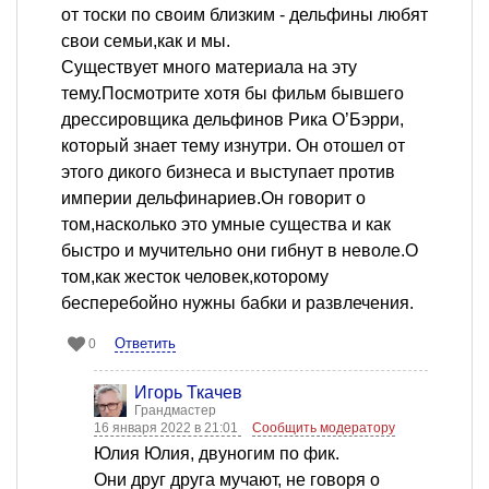
от тоски по своим близким - дельфины любят
свои семьи,как и мы.
Существует много материала на эту
тему.Посмотрите хотя бы фильм бывшего
дрессировщика дельфинов Рика О’Бэрри,
который знает тему изнутри. Он отошел от
этого дикого бизнеса и выступает против
империи дельфинариев.Он говорит о
том,насколько это умные существа и как
быстро и мучительно они гибнут в неволе.О
том,как жесток человек,которому
бесперебойно нужны бабки и развлечения.
Ответить
0
Игорь Ткачев
Грандмастер
16 января 2022 в 21:01
Сообщить модератору
Юлия Юлия, двуногим по фик.
Они друг друга мучают, не говоря о