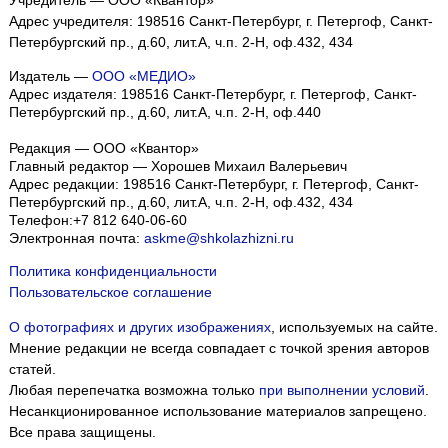
Адрес учредителя: 198516 Санкт-Петербург, г. Петергоф, Санкт-
Петербургский пр., д.60, лит.А, ч.п. 2-Н, оф.432, 434
Издатель —
ООО «МЕДИО»
Адрес издателя: 198516 Санкт-Петербург, г. Петергоф, Санкт-
Петербургский пр., д.60, лит.А, ч.п. 2-Н, оф.440
Редакция — ООО «Квантор»
Главный редактор — Хорошев Михаил Валерьевич
Адрес редакции:
198516
Санкт-Петербург, г. Петергоф
,
Санкт-
Петербургский пр., д.60, лит.А, ч.п. 2-Н, оф.432, 434
Телефон:
+7 812 640-06-60
Электронная почта:
askme@shkolazhizni.ru
Политика конфиденциальности
Пользовательское соглашение
О фотографиях и других изображениях
, используемых на сайте.
Мнение редакции не всегда совпадает с точкой зрения авторов
статей.
Мы собираем файлы cookie и применяем
Яндекс.Метрику
.
Любая перепечатка возможна только
при выполнении условий
.
Несанкционированное использование материалов запрещено.
Подробнее
ПРИНЯТЬ
Все права защищены.