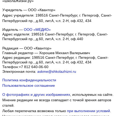
«ШколаЖизни.ру»
Учредитель — ООО «Квантор»
Адрес учредителя: 198516 Санкт-Петербург, г. Петергоф, Санкт-
Петербургский пр., д.60, лит.А, ч.п. 2-Н, оф.432, 434
Издатель —
ООО «МЕДИО»
Адрес издателя: 198516 Санкт-Петербург, г. Петергоф, Санкт-
Петербургский пр., д.60, лит.А, ч.п. 2-Н, оф.440
Редакция — ООО «Квантор»
Главный редактор — Хорошев Михаил Валерьевич
Адрес редакции:
198516
Санкт-Петербург, г. Петергоф
,
Санкт-
Петербургский пр., д.60, лит.А, ч.п. 2-Н, оф.432, 434
Телефон:
+7 812 640-06-60
Электронная почта:
askme@shkolazhizni.ru
Политика конфиденциальности
Пользовательское соглашение
О фотографиях и других изображениях
, используемых на сайте.
Мнение редакции не всегда совпадает с точкой зрения авторов
статей.
Любая перепечатка возможна только
при выполнении условий
.