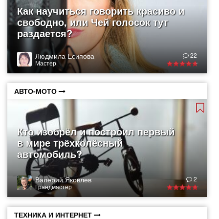
Как научиться говорить красиво и
свободно, или Чей голосок тут
раздается?
Людмила Есипова
22
Мастер
АВТО-МОТО
Кто изобрёл и построил первый
в мире трёхколёсный
автомобиль?
Валерий Яковлев
2
Грандмастер
ТЕХНИКА И ИНТЕРНЕТ