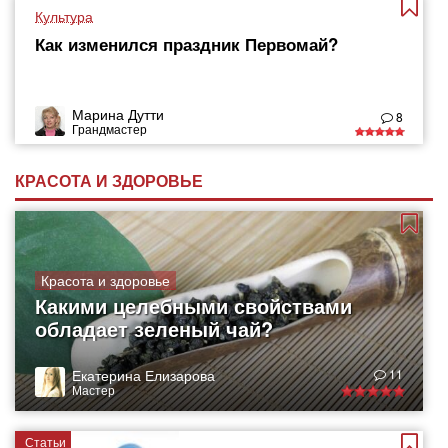
Культура
Как изменился праздник Первомай?
Марина Дутти
8
Грандмастер
КРАСОТА И ЗДОРОВЬЕ
Красота и здоровье
Какими целебными свойствами
обладает зеленый чай?
Екатерина Елизарова
11
Мастер
Статьи