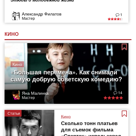
Александр Филатов
1
Мастер
КИНО
Кино
«Большая перемена». Как снимали
самую добрую советскую комедию?
Яна Малинка
14
Мастер
Статьи
Кино
Сколько тонн платьев
для съемок фильма
«Спартак» использовал