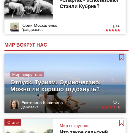
Стэнли Кубрик?
Юрий Москаленко
4
Грандмастер
МИР ВОКРУГ НАС
Мир вокруг нас
Отпуск. Туризм. Одиночество.
Можно ли хорошо отдохнуть?
Екатерина Каширина
5
Дебютант
Статьи
Мир вокруг нас
Что такое сельский