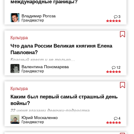
международные границы?
Владимир Рогоза
3
Грандмастер
Культура
Что дала России Великая княгиня Елена
Павловна?
Красный крест и не только…
Валентина Пономарева
12
Грандмастер
Культура
Каким был первый самый страшный день
войны?
22 июня глазами девочки-подростка
Юрий Москаленко
4
Грандмастер