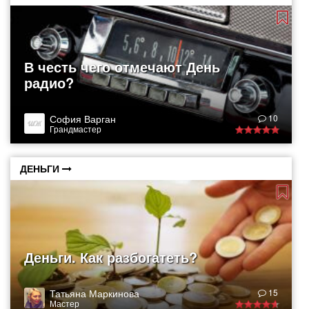
В честь чего отмечают День
радио?
София Варган
10
Грандмастер
ДЕНЬГИ
Деньги. Как разбогатеть?
Татьяна Маркинова
15
Мастер