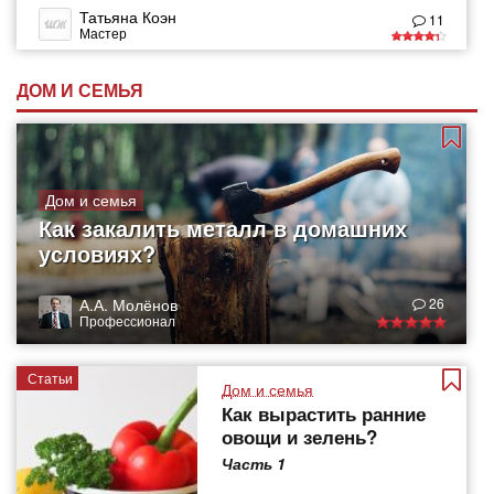
Татьяна Коэн
11
Мастер
ДОМ И СЕМЬЯ
Дом и семья
Как закалить металл в домашних
условиях?
А.А. Молёнов
26
Профессионал
Статьи
Дом и семья
Как вырастить ранние
овощи и зелень?
Часть 1