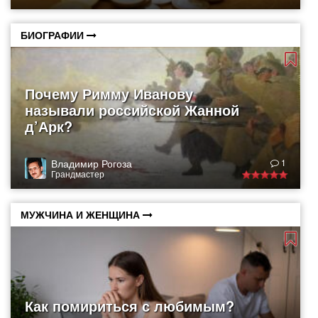
БИОГРАФИИ
Почему Римму Иванову
называли российской Жанной
д’Арк?
Владимир Рогоза
1
Грандмастер
МУЖЧИНА И ЖЕНЩИНА
Как помириться с любимым?