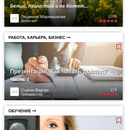
Белый, пушистый и не болеет...
Людмила Маремшаова
36
Дебютант
РАБОТА, КАРЬЕРА, БИЗНЕС
Презентация. Как читать доклад?
Часть 1
София Варган
5
Грандмастер
ОБУЧЕНИЕ