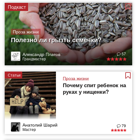
Подкаст
Проза жизни
Полезно ли грызть семечки?
Александр Платов
57
Грандмастер
Статьи
Проза жизни
Почему спит ребенок на
руках у нищенки?
Анатолий Шарий
79
Мастер