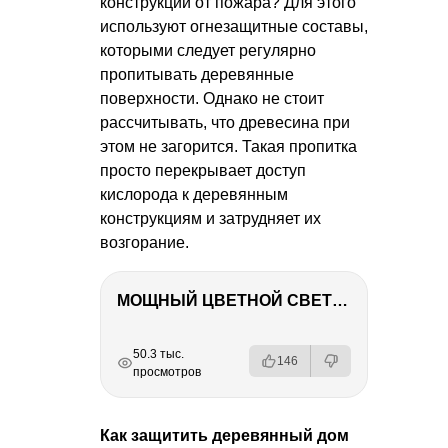
конструкции от пожара? Для этого
используют огнезащитные составы,
которыми следует регулярно
пропитывать деревянные
поверхности. Однако не стоит
рассчитывать, что древесина при
этом не загорится. Такая пропитка
просто перекрывает доступ
кислорода к деревянным
конструкциям и затрудняет их
возгорание.
МОЩНЫЙ ЦВЕТНОЙ СВЕТ – NANLITE FC-500C
РЕКЛАМА
РЕКЛАМА
РЕКЛАМА
РЕКЛАМА
50.3 тыс.
146
просмотров
Как защитить деревянный дом