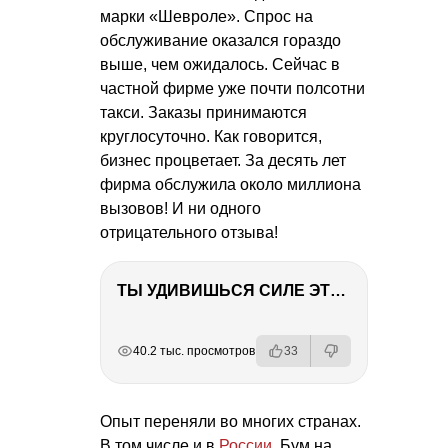
марки «Шевроле». Спрос на
обслуживание оказался гораздо
выше, чем ожидалось. Сейчас в
частной фирме уже почти полсотни
такси. Заказы принимаются
круглосуточно. Как говорится,
бизнес процветает. За десять лет
фирма обслужила около миллиона
вызовов! И ни одного
отрицательного отзыва!
ТЫ УДИВИШЬСЯ СИЛЕ ЭТО ЧЕЛОВЕКА! Блог о нашей поездке в Вышний Волочек
РЕКЛАМА
РЕКЛАМА
РЕКЛАМА
РЕКЛАМА
40.2 тыс. просмотров
33
Опыт переняли во многих странах.
В том числе и в
России
. Бум на