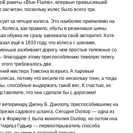
ой ракеты «Blue Flame», впервые превысивший
засчитан, поскольку колес было всего три.
ует за четыре колеса. Это наиболее приемлемо на
 Колеса, как правило, обуты в резиновые шины,
ая обувка не сразу завоевала свой авторитет. Хотя
зал ещё в 1833 году, что колеса с шинами,
меньше разбивают дорогу, чем простые тележные со
— благодаря этому приспособлению тяжелую телегу
 этого требовалось две.
ний мистера Томсона всерьез. А паровые
есах, потому что весили по нескольку тонн, а тогда
ы, способные выдержать такой вес. К счастью, их
ставляете, что они сделали бы с дорогами!
 ветеринару Джону Б. Данлопу, приспособившему на
брезки садового шланга. Сегодня Dunlop — одна из
о в Формуле-1 была монополия Dunlop, но потом она
, Чарльз Гудьир — первооткрыватель способа
а это, он умер в долговой тюрьме.