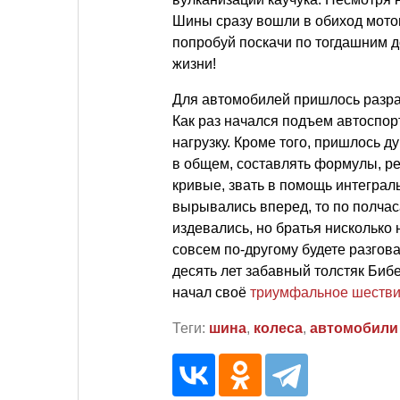
Шины сразу вошли в обиход мото
попробуй поскачи по тогдашним д
жизни!
Для автомобилей пришлось разра
Как раз начался подъем автоспо
нагрузку. Кроме того, пришлось 
в общем, составлять формулы, р
кривые, звать в помощь интегра
вырывались вперед, то по полчас
издевались, но братья нисколько 
совсем по-другому будете разго
десять лет забавный толстяк Биб
начал своё
триумфальное шеств
Теги:
шина
,
колеса
,
автомобили