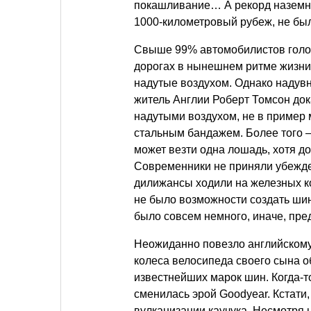
покашливание… А рекорд наземн
1000-километровый рубеж, не был 
Свыше 99% автомобилистов голос
дорогах в нынешнем ритме жизни.
надутые воздухом. Однако надувн
житель Англии Роберт Томсон дока
надутыми воздухом, не в пример 
стальным бандажем. Более того 
может везти одна лошадь, хотя до
Современники не приняли убежде
дилижансы ходили на железных кол
не было возможности создать шин
было совсем немного, иначе, пред
Неожиданно повезло английскому
колеса велосипеда своего сына о
известнейших марок шин. Когда-т
сменилась эрой Goodyear. Кстати
вулканизации каучука. Несмотря н