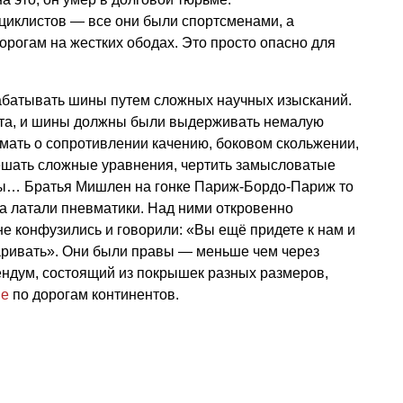
циклистов — все они были спортсменами, а
орогам на жестких ободах. Это просто опасно для
батывать шины путем сложных научных изысканий.
рта, и шины должны были выдерживать немалую
думать о сопротивлении качению, боковом скольжении,
ешать сложные уравнения, чертить замысловатые
лы… Братья Мишлен на гонке Париж-Бордо-Париж то
а латали пневматики. Над ними откровенно
не конфузились и говорили: «Вы ещё придете к нам и
варивать». Они были правы — меньше чем через
ендум, состоящий из покрышек разных размеров,
ие
по дорогам континентов.