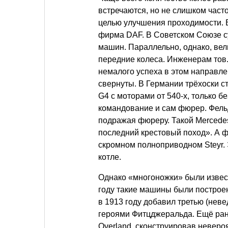
встречаются, но не слишком часто
целью улучшения проходимости. 
фирма DAF. В Советском Союзе с
машин. Параллельно, однако, вел
передние колеса. Инженерам тов.
немалого успеха в этом направл
свернуты. В Германии трёхоски с
G4 с моторами от 540-х, только 
командование и сам фюрер. Фель
подражая фюреру. Такой Mercede
последний крестовый поход». А 
скромном полноприводном Steyr.
котле.
Однако «многоножки» были извест
году такие машины были построен
в 1913 году добавил третью (неве
героями Фитцджеральда. Ещё ран
Overland, сконструировав неверо