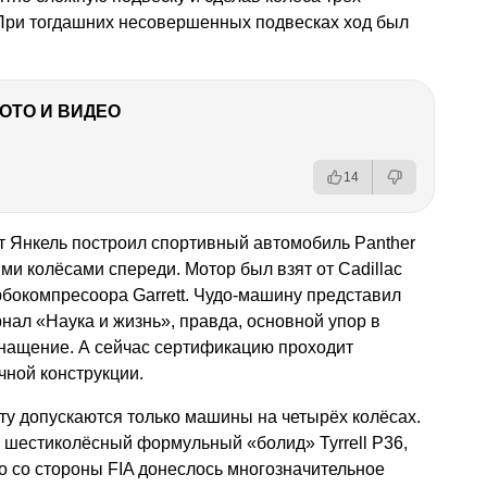
При тогдашних несовершенных подвесках ход был
ФОТО И ВИДЕО
14
т Янкель построил спортивный автомобиль Panther
ми колёсами спереди. Мотор был взят от Cadillac
урбокомпресоора Garrett. Чудо-машину представил
нал «Наука и жизнь», правда, основной упор в
снащение. А сейчас сертификацию проходит
ичной конструкции.
ту допускаются только машины на четырёх колёсах.
 шестиколёсный формульный «болид» Tyrrell P36,
о со стороны FIA донеслось многозначительное