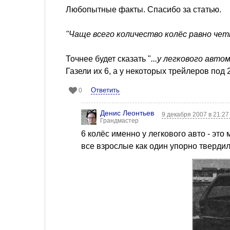
Любопытные факты. Спасибо за статью.
"Чаще всего количество колёс равно чет
Точнее будет сказать "
...у легкового авто
Газели их 6, а у некоторых трейлеров под 
Ответить
0
Денис Леонтьев
9 декабря 2007 в 21:2
Грандмастер
6 колёс именно у легкового авто - это
все взрослые как один упорно твердили