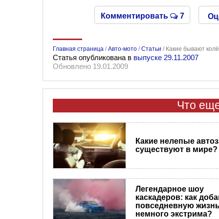
Комментировать
7
Оц
Главная страница
/
Авто-мото
/
Статьи
/
Какие бывают колё
Статья опубликована в
выпуске 29.11.2007
Обновлено 19.01.2009
Что еще
​Какие нелепые авто
существуют в мире?
Легендарное шоу
каскадеров: как доба
повседневную жизн
немного экстрима?