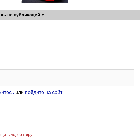
ольше публикаций
уйтесь
или
войдите на сайт
щить модератору