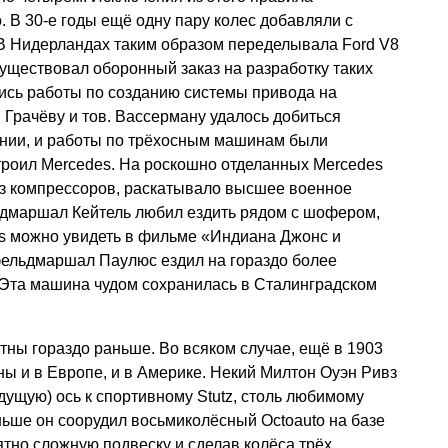
. В 30-е годы ещё одну пару колес добавляли с
В Нидерландах таким образом переделывала Ford V8
уществовал оборонный заказ на разработку таких
ись работы по созданию системы привода на
 Грачёву и тов. Вассерману удалось добиться
ении, и работы по трёхосным машинам были
троил Mercedes. На роскошно отделанных Mercedes
без компрессоров, раскатывало высшее военное
дмаршал Кейтель любил ездить рядом с шофером,
s можно увидеть в фильме «Индиана Джонс и
фельдмаршал Паулюс ездил на гораздо более
 Эта машина чудом сохранилась в Сталинградском
ны гораздо раньше. Во всяком случае, ещё в 1903
ы и в Европе, и в Америке. Некий Милтон Оуэн Ривз
дущую) ось к спортивному Stutz, столь любимому
ьше он соорудил восьмиколёсный Octoauto на базе
ятно сложную подвеску и сделав колёса трёх