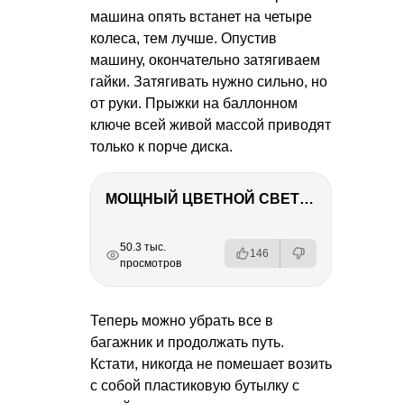
машина опять встанет на четыре
колеса, тем лучше. Опустив
машину, окончательно затягиваем
гайки. Затягивать нужно сильно, но
от руки. Прыжки на баллонном
ключе всей живой массой приводят
только к порче диска.
МОЩНЫЙ ЦВЕТНОЙ СВЕТ – NANLITE FC-500C
РЕКЛАМА
РЕКЛАМА
РЕКЛАМА
50.3 тыс.
146
просмотров
Теперь можно убрать все в
багажник и продолжать путь.
Кстати, никогда не помешает возить
с собой пластиковую бутылку с