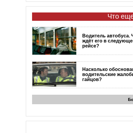
Что еще
Водитель автобуса. 
ждёт его в следующ
рейсе?
Насколько обоснов
водительские жалоб
гайцов?
Б