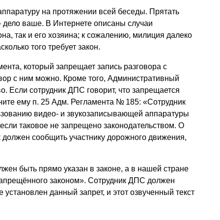
аппаратуру на протяжении всей беседы. Прятать
 дело ваше. В Интернете описаны случаи
на, так и его хозяина; к сожалению, милиция далеко
сколько того требует закон.
мента, который запрещает запись разговора с
вор с ним можно. Кроме того, Административный
о. Если сотрудник ДПС говорит, что запрещается
ите ему п. 25 Адм. Регламента № 185: «Сотрудник
ьзованию видео- и звукозаписывающей аппаратуры
если таковое не запрещено законодательством. О
к должен сообщить участнику дорожного движения,
должен быть прямо указан в законе, а в нашей стране
запрещённого законом». Сотрудник ДПС должен
де установлен данный запрет, и этот озвученный текст