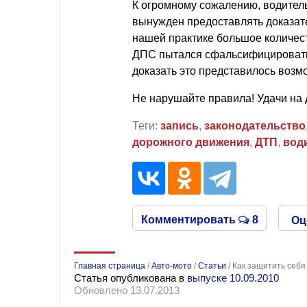
К огромному сожалению, водитель 
вынужден предоставлять доказат
нашей практике большое количест
ДПС пытался сфальсифицировать
доказать это представилось воз
Не нарушайте правила! Удачи на 
Теги:
запись
,
законодательство
дорожного движения
,
ДТП
,
вод
Комментировать
8
Оц
Главная страница
/
Авто-мото
/
Статьи
/
Как защитить себя
Статья опубликована в
выпуске 10.09.2010
Обновлено 13.07.2013