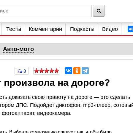
Тесты
Комментарии
Подкасты
Видео
Авто-мото
8
т произвола на дороге?
ть доказать свою правоту на дороге — это сделать
ектором ДПС. Подойдет диктофон, mp3-плеер, сотовы
 фотоаппарат, видеокамера.
мать. Выбрать композицию следует так, чтобы было