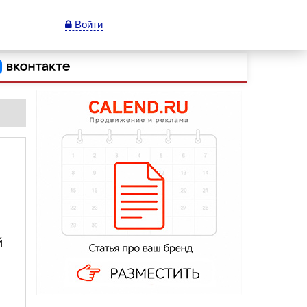
Войти
й