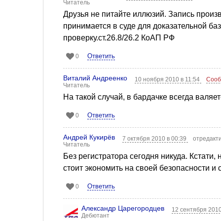
Читатель
Друзья не питайте иллюзий. Запись прои
принимается в суде для доказательной баз
проверку.ст.26.8/26.2 КоАП РФ
Ответить
0
Виталий Андреенко
10 ноября 2010 в 11:54
Сооб
Читатель
На такой случай, в бардачке всегда валяе
Ответить
0
Андрей Кукирёв
7 октября 2010 в 00:39
отредакти
Читатель
Без регистратора сегодня никуда. Кстати, н
стоит экономить на своей безопасности и 
Ответить
0
Александр Царегородцев
12 сентября 2010
Дебютант