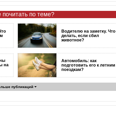
 почитать по теме?
Что
Водителю на заметку. Что
ем
делать, если сбил
животное?
аны
Автомобиль: как
ы на
подготовить его к летним
поездкам?
ольше публикаций