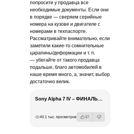
попросите у продавца все
необходимые документы. Если они
в порядке — сверяем серийные
номера на кузове и двигателе с
номерами в техпаспорте.
Рассматривайте внимательно, если
заметили какие-то сомнительные
царапины/деформации
и т. п.
— убегайте от такого продавца
подальше, благо автомобилей в
наше время много, а, значит, выбор
достаточно велик.
Sony Alpha 7 IV – ФИНАЛЬНЫЙ ОБЗОР
РЕКЛАМА
РЕКЛАМА
РЕКЛАМА
РЕКЛАМА
РЕКЛАМА
40.1 тыс. просмотров
37