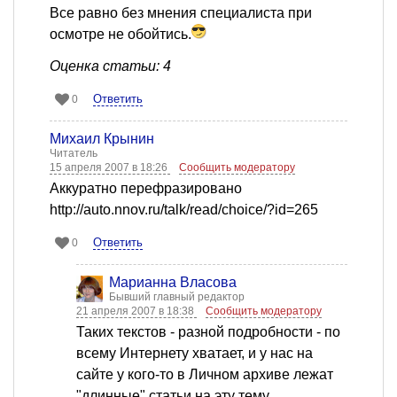
Все равно без мнения специалиста при
осмотре не обойтись.
Оценка статьи: 4
Ответить
0
Михаил Крынин
Читатель
15 апреля 2007 в 18:26
Сообщить модератору
Аккуратно перефразировано
http://auto.nnov.ru/talk/read/choice/?id=265
Ответить
0
Марианна Власова
Бывший главный редактор
21 апреля 2007 в 18:38
Сообщить модератору
Таких текстов - разной подробности - по
всему Интернету хватает, и у нас на
сайте у кого-то в Личном архиве лежат
"длинные" статьи на эту тему.