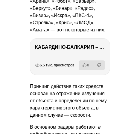
«Арена», «Робот», «Барьер»,
«Беркут», «Бинар», «Радис»,
«Визир», «Искра», «ПКС-4»,
«Стрелка», «Крис», «ЛИСД»,
«Амата» — вот некоторые из них.
КАБАРДИНО-БАЛКАРИЯ – ПУТЕШЕСТВИЕ НА КАВКАЗ часть 3
РЕКЛАМА
РЕКЛАМА
РЕКЛАМА
РЕКЛАМА
6.5 тыс. просмотров
0
Принцип действия таких средств
основан на отражении излучения
от объекта и определении по нему
характеристик этого объекта, в
данном случае — скорости.
В основном радары работают
в