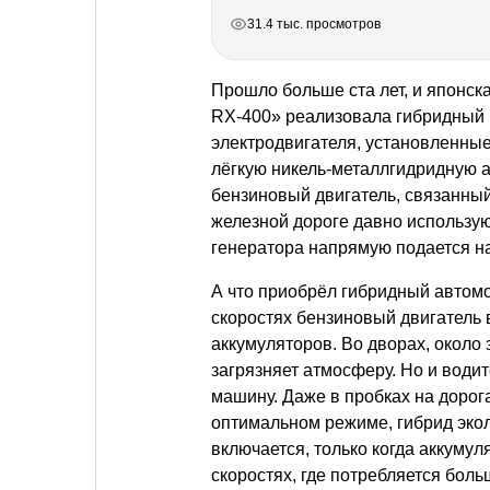
РЕКЛАМА
РЕКЛАМА
РЕКЛАМА
РЕКЛАМА
31.4 тыс. просмотров
Прошло больше ста лет, и японск
RX-400» реализовала гибридный в
электродвигателя, установленные
лёгкую никель-металлгидридную 
бензиновый двигатель, связанны
железной дороге давно использую
генератора напрямую подается на
А что приобрёл гибридный автом
скоростях бензиновый двигатель 
аккумуляторов. Во дворах, около
загрязняет атмосферу. Но и води
машину. Даже в пробках на дорог
оптимальном режиме, гибрид экол
включается, только когда аккуму
скоростях, где потребляется боль