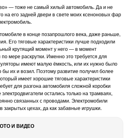
ьво» — тоже не самый хилый автомобиль. Да и не
что на его задней двери в свете моих ксеноновых фар
лектромобиль.
томобиле в конце позапрошлого века, даже раньше,
ния. Его тяговые характеристики лучше подходили
ьный крутящий момент у него — в момент
 по мере раскрутки. Именно это требуется для
муляторы имеют малую ёмкость, или их нужно было
о бы их и возил. Поэтому развитие получил более
который имеет хорошие тяговые характеристики
требует для разгона автомобиля сложной коробки
 электродвигатели остались только на трамваях,
тоянно связанных с проводами. Электромобили
в закрытых цехах, да как забавные игрушки.
ФОТО И ВИДЕО