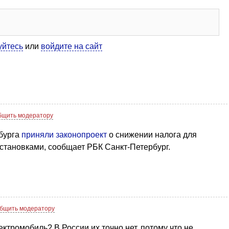
уйтесь
или
войдите на сайт
бщить модератору
бурга
приняли законопроект
о снижении налога для
становками, сообщает РБК Санкт-Петербург.
бщить модератору
ектромобиль? В России их точно нет, потому что не