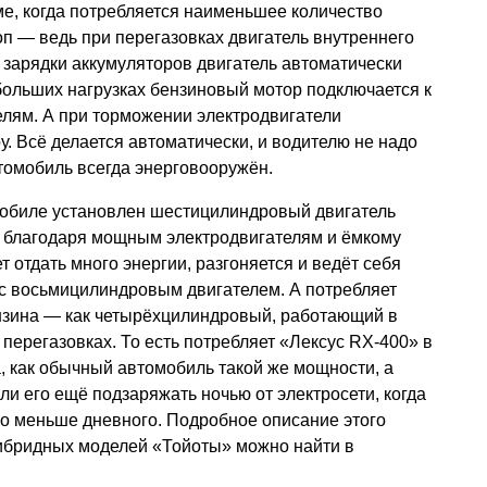
е, когда потребляется наименьшее количество
п — ведь при перегазовках двигатель внутреннего
зарядки аккумуляторов двигатель автоматически
 больших нагрузках бензиновый мотор подключается к
елям. А при торможении электродвигатели
. Всё делается автоматически, и водителю не надо
втомобиль всегда энерговооружён.
мобиле установлен шестицилиндровый двигатель
, благодаря мощным электродвигателям и ёмкому
т отдать много энергии, разгоняется и ведёт себя
 с восьмицилиндровым двигателем. А потребляет
нзина — как четырёхцилиндровый, работающий в
перегазовках. То есть потребляет «Лексус RX-400» в
, как обычный автомобиль такой же мощности, а
ли его ещё подзаряжать ночью от электросети, когда
ро меньше дневного. Подробное описание этого
гибридных моделей «Тойоты» можно найти в