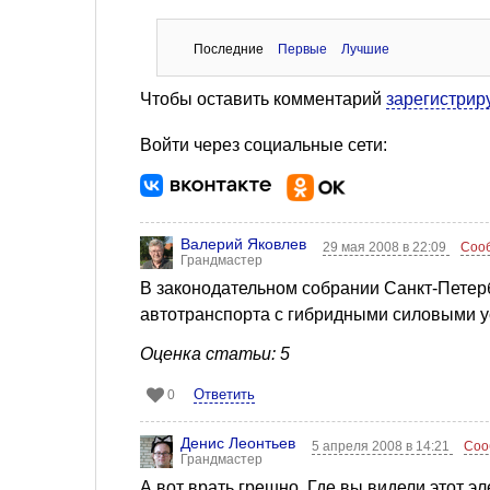
Последние
Первые
Лучшие
Чтобы оставить комментарий
зарегистрир
Войти через социальные сети:
Валерий Яковлев
29 мая 2008 в 22:09
Соо
Грандмастер
В законодательном собрании Санкт-Петер
автотранспорта с гибридными силовыми у
Оценка статьи: 5
Ответить
0
Денис Леонтьев
5 апреля 2008 в 14:21
Соо
Грандмастер
А вот врать грешно. Где вы видели этот эл