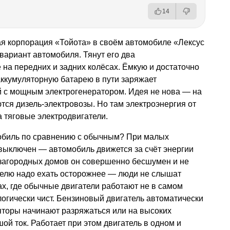
14
ая корпорация «Тойота» в своём автомобиле «Лексус
ариант автомобиля. Тянут его два
 на передних и задних колёсах. Ёмкую и достаточно
аккумуляторную батарею в пути заряжает
й с мощным электрогенератором. Идея не нова — на
тся дизель-электровозы. Но там электроэнергия от
 тяговые электродвигатели.
обиль по сравнению с обычным? При малых
выключен — автомобиль движется за счёт энергии
 загородных домов он совершенно бесшумен и не
телю надо ехать осторожнее — люди не слышат
ах, где обычные двигатели работают не в самом
огически чист. Бензиновый двигатель автоматически
ляторы начинают разряжаться или на высоких
шой ток. Работает при этом двигатель в одном и