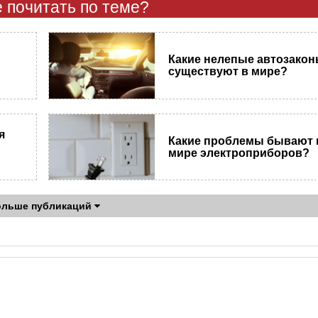
 почитать по теме?
​Какие нелепые автозако
существуют в мире?
я
Какие проблемы бывают 
мире электроприборов?
ольше публикаций