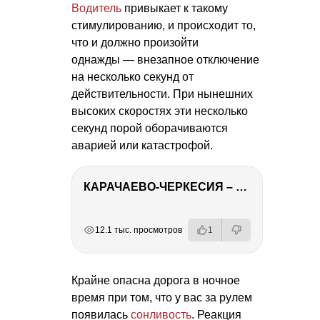
Водитель
привыкает к такому
стимулированию, и происходит то,
что и должно произойти
однажды — внезапное отключение
на несколько секунд от
действительности. При нынешних
высоких скоростях эти несколько
секунд порой оборачиваются
аварией или катастрофой.
КАРАЧАЕВО-ЧЕРКЕСИЯ – ПУТЕШЕСТВИЕ НА КАВКАЗ часть 2
РЕКЛАМА
РЕКЛАМА
РЕКЛАМА
РЕКЛАМА
12.1 тыс. просмотров
1
Крайне опасна дорога в ночное
время при том, что у вас за рулем
появилась
сонливость
. Реакция