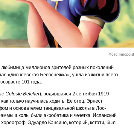
Фото: kinopoisk
то любимица миллионов зрителей разных поколений
ная «диснеевская Белоснежка», ушла из жизни всего
 возрасте 101 года.
ie Celeste Belcher
), родившаяся 2 сентября 1919
 как только научилась ходить. Ее отец, Эрнест
фом и основателем танцевальной школы в Лос-
раммы школы были акробатика и чечетка. Испанский
 хореограф, Эдуардо Кансино, который, кстати, был