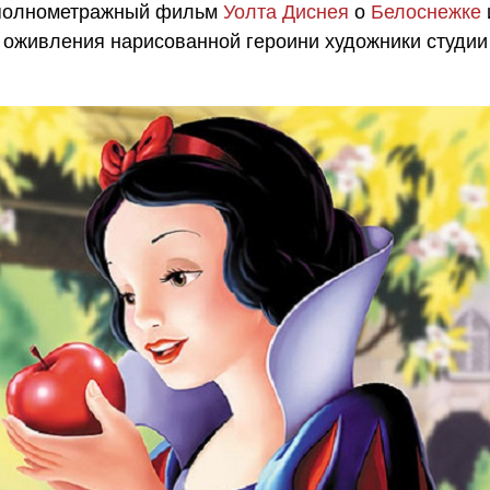
 полнометражный фильм
Уолта Диснея
о
Белоснежке
ля оживления нарисованной героини художники студии