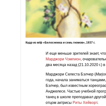
Кадр из м/ф «Белоснежка и семь гномов», 1937 г.
И еще меньше зрителей знает, ч
Марджори Чэмпион
, очарователь
два месяца назад (21.10.2020 г.) в
Марджори Селеста Бэлчер (
Marjor
года, начала заниматься танцами,
Бэлчер, был известным хореогра
Анджелесе. Частью учебной прог
танец в школе преподавал другой
отцом актрисы
Риты Хейворт
.