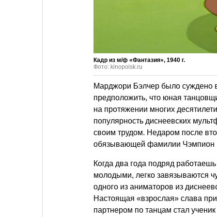
Кадр из м/ф «Фантазия», 1940 г.
Фото: kinopoisk.ru
Марджори Бэлчер было суждено 
предположить, что юная танцовщи
на протяжении многих десятилети
популярность диснеевских мульт
своим трудом. Недаром после вто
обязывающей фамилии Чэмпион (
Когда два года подряд работаешь
молодыми, легко завязываются ч
одного из аниматоров из диснеевс
Настоящая «взрослая» слава приш
партнером по танцам стал ученик