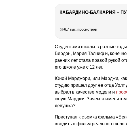
КАБАРДИНО-БАЛКАРИЯ – ПУ
РЕКЛАМА
РЕКЛАМА
РЕКЛАМА
6.7 тыс. просмотров
Студентами школы в разные годы
Вердон, Мария Талчиф и, конечно
ранних лет стала правой рукой о
его школе уже с 12 лет.
Юной Марджори, или Марджи, как е
студию пришел друг ее отца Уолт
выбрал в качестве модели и
проо
юную Марджи. Зачем знаменитому
девушка?
Приступая к съемка фильма «Бел
вводить в фильм реального челов