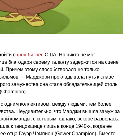
войти в
шоу-бизнес
США. Но никто не мог
ца благодаря своему таланту задержится на сцене
й. Причем этому способствовала не только
фильмов — Марджори прокладывала путь к славе
рого замужества она стала обладательницей столь
Champion).
 с одним коллективом, между людьми, тем более
увства. Неудивительно, что Марджи вышла замуж за
кой команды, с которым, однако, вскоре развелась.
ла к танцовщице лишь в конце 1940-х, когда ее
 ее отца Гауэр Чэмпион (Gower Champion). Вместе