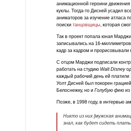
анимационной героини движения 
куклы. Тогда-то Дисней усадил в
аниматоров за изучение атласа по
поиски
танцовщицы
, которая смо
Так в проект попала юная Марджи
записывались на 16-миллиметров
кадр за кадром и прорисовывали 
С отцом Марджи подписали контр
работать на студию
Walt Disney
од
каждый рабочий день ей платили
Уолт Дисней был покорен грацией
Белоснежку, но и
Голубую фею
из
Позже, в 1998 году, в интервью 
Никто из них [мужская анимац
знал, как будет сидеть плать