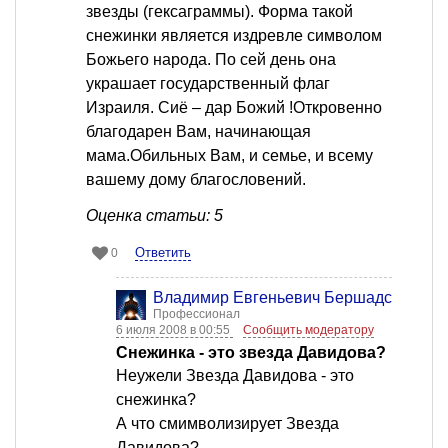
звезды (гексаграммы). Форма такой
снежинки является издревле символом
Божьего народа. По сей день она
украшает государственный флаг
Израиля. Сиё – дар Божий !Откровенно
благодарен Вам, начинающая
мама.Обильных Вам, и семье, и всему
вашему дому благословений.
Оценка статьи: 5
Ответить
0
Владимир Евгеньевич Бершадский
Профессионал
6 июля 2008 в 00:55
Сообщить модератору
Снежинка - это звезда Давидова?
Неужели Звезда Давидова - это
снежинка?
А что смимволизирует Звезда
Давидова?