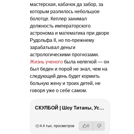
мастерская, кабачок да забор, за
которым разлилось небольшое
болотце. Кеплер занимал
должность императорского
астронома и математика при дворе
Рудольфа II, но по-прежнему
зарабатывал деньги
астрологическими прогнозами.
Жизнь ученого
была нелегкой — он
был беден и порой не знал, чем на
следующий день будет кормить
больную жену и троих детей, не
говоря уже о себе самом.
СКУЛБОЙ | Шоу Титаны, Усейн Болт, Ларрат, Зашквар!
РЕКЛАМА
РЕКЛАМА
РЕКЛАМА
4.4 тыс. просмотров
0