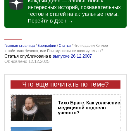
Каждый день — анонсы новых
интересных историй, познавательных
тестов и статей на актуальные темы.
Перейти в Дзен →
Главная страница
/
Биографии
/
Статьи
/
Что подарил Кеплер
«любителю Ничего», или Почему снежинки шестиугольны?
Статья опубликована в
выпуске 26.12.2007
Обновлено 12.12.2025
Что еще почитать по теме?
Тихо Браге. Как увлечение
медициной подвело
ученого?