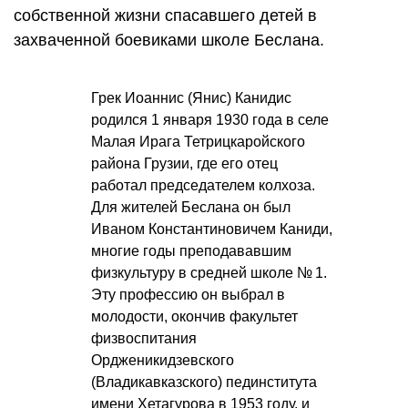
собственной жизни спасавшего детей в
захваченной боевиками школе Беслана.
Грек Иоаннис (Янис) Канидис
родился 1 января 1930 года в селе
Малая Ирага Тетрицкаройского
района Грузии, где его отец
работал председателем колхоза.
Для жителей Беслана он был
Иваном Константиновичем Каниди,
многие годы преподававшим
физкультуру в средней школе № 1.
Эту профессию он выбрал в
молодости, окончив факультет
физвоспитания
Ордженикидзевского
(Владикавказского) пединститута
имени Хетагурова в 1953 году, и