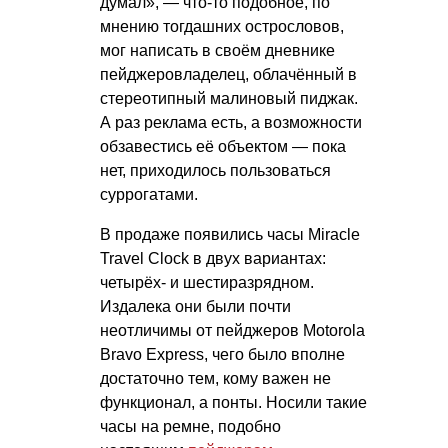
думал», — что-то подобное, по
мнению тогдашних острословов,
мог написать в своём дневнике
пейджеровладелец, облачённый в
стереотипный малиновый пиджак.
А раз реклама есть, а возможности
обзавестись её объектом — пока
нет, приходилось пользоваться
суррогатами.
В продаже появились часы Miracle
Travel Clock в двух вариантах:
четырёх- и шестиразрядном.
Издалека они были почти
неотличимы от пейджеров Motorola
Bravo Express, чего было вполне
достаточно тем, кому важен не
функционал, а понты. Носили такие
часы на ремне, подобно