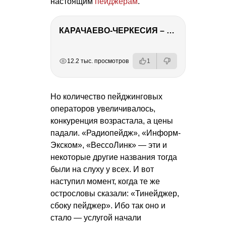
настоящим
пейджерам
.
КАРАЧАЕВО-ЧЕРКЕСИЯ – ПУТЕШЕСТВИЕ НА КАВКАЗ часть 2
РЕКЛАМА
РЕКЛАМА
РЕКЛАМА
12.2 тыс. просмотров
1
Но количество пейджинговых
операторов увеличивалось,
конкуренция возрастала, а цены
падали. «Радиопейдж», «Информ-
Экском», «ВессоЛинк» — эти и
некоторые другие названия тогда
были на слуху у всех. И вот
наступил момент, когда те же
острословы сказали: «Тинейджер,
сбоку пейджер». Ибо так оно и
стало — услугой начали