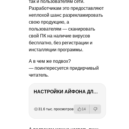
так и пользователям сети.
Разработчикам это предоставляют
неплохой шанс разрекламировать
свою продукцию, а
пользователям — сканировать
свой ПК на наличие вирусов
бесплатно, без регистрации и
инсталляции программы.
А в чем же подвох?
— поинтересуется придирчивый
читатель.
НАСТРОЙКИ АЙФОНА ДЛЯ ФОТО И ВИДЕО
РЕКЛАМА
РЕКЛАМА
РЕКЛАМА
31.6 тыс. просмотров
14