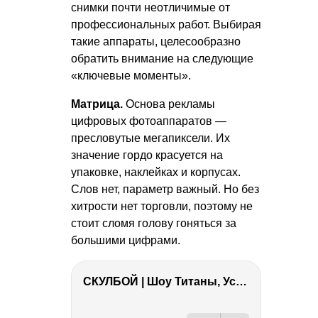
снимки почти неотличимые от
профессиональных работ. Выбирая
такие аппараты, целесообразно
обратить внимание на следующие
«ключевые моменты».
Матрица.
Основа рекламы
цифровых фотоаппаратов —
пресловутые мегапиксели. Их
значение гордо красуется на
упаковке, наклейках и корпусах.
Слов нет, параметр важный. Но без
хитрости нет торговли, поэтому не
стоит сломя голову гоняться за
большими цифрами.
СКУЛБОЙ | Шоу Титаны, Усейн Болт, Ларрат, Зашквар!
РЕКЛАМА
РЕКЛАМА
РЕКЛАМА