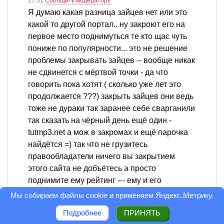
17:51
Сообщить модератору
Я думаю какая разница зайцев нет или это
какой то другой портал.. ну закроют его на
первое место поднимуться те кто щас чуть
пониже по популярности... это не решение
проблемы закрывать зайцев -- вообще никак
не сдвинется с мёртвой точки - да что
говорить пока хотят ( сколько уже лет это
продолжается ???) закрыть зайцев они ведь
тоже не дураки так заранее себе сварганили
так сказать на чёрный день ещё один -
tutmp3.net а мож в закромах и ещё парочка
найдётся =) так что не грузитесь
правообладатели ничего вы закрытием
этого сайта не добъётесь а просто
поднимите ему рейтинг --- ему и его
клонам...
Мы собираем файлы cookie и применяем
Яндекс.Метрику
.
Ответить
0
Подробнее
ПРИНЯТЬ