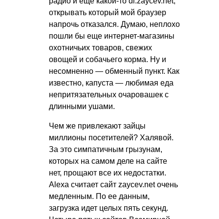
радио и еще какой-то dl.zaycev.net,
открывать который мой браузер
напрочь отказался. Думаю, неплохо
пошли бы еще интернет-магазины
охотничьих товаров, свежих
овощей и собачьего корма. Ну и
несомненно — обменный пункт. Как
известно, капуста — любимая еда
непритязательных очаровашек с
длинными ушами.
Чем же привлекают зайцы
миллионы посетителей? Халявой.
За это симпатичным грызунам,
которых на самом деле на сайте
нет, прощают все их недостатки.
Alexa считает сайт zaycev.net очень
медленным. По ее данным,
загрузка идет целых пять секунд.