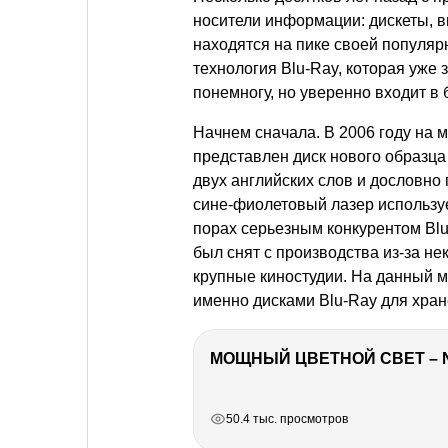
носители информации: дискеты, в
находятся на пике своей популяр
технология Blu-Ray, которая уж
понемногу, но уверенно входит в
Начнем сначала. В 2006 году на
представлен диск нового образц
двух английских слов и дословно 
сине-фиолетовый лазер используе
порах серьезным конкурентом Blu
был снят с производства из-за нек
крупные киностудии. На данный м
именно дисками Blu-Ray для хран
МОЩНЫЙ ЦВЕТНОЙ СВЕТ – 
РЕКЛАМА
РЕКЛАМА
РЕКЛАМА
50.4 тыс. просмотров