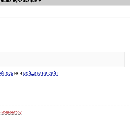
ольше публикаций
уйтесь
или
войдите на сайт
 модератору