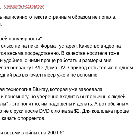
8
Сообщить модератору
ь написанного текста странным образом не попала.
.
воей популярности"
олько не на пике. Формат устарел. Качество видео на
ся весьма посредственно. В качестве носителя тоже
и удобнее, с ними проще работать и размеры вне
купал болванку DVD. Дома DVD-привод есть только в одном
ледний раз включал плеер уже и не вспомню.
ая технология Blu-ray, которая уже завоевала
 понемногу, но уверенно входит в быт обычных людей"
" - это понятно, им надо деньги делать. А вот обычным
о не с руки после DVD с лотка за $2. Для кошелька проще
 качать с торрентов.
 и восьмислойных на 200 Гб"