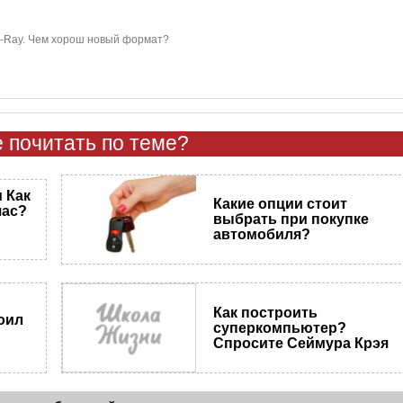
u-Ray. Чем хорош новый формат?
 почитать по теме?
 Как
Какие опции стоит
час?
выбрать при покупке
автомобиля?
Как построить
оил
суперкомпьютер?
Спросите Сеймура Крэя