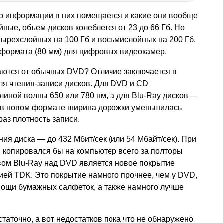
ько информации в них помещается и какие они вообще
ные, объем дисков колеблется от 23 до 66 Гб. Но
тырехслойных на 100 Гб и восьмислойных на 200 Гб.
 формата (80 мм) для цифровых видеокамер.
чаются от обычных DVD? Отличие заключается в
ля чтения-записи дисков. Для DVD и CD
линой волны 650 или 780 нм, а для Blu-Ray дисков —
его в новом формате ширина дорожки уменьшилась
раз плотность записи.
ния диска — до 432 Мбит/сек (или 54 Мбайт/сек). При
 копировался бы на компьютер всего за полторы
ом Blu-Ray над DVD является новое покрытие
ией TDK. Это покрытие намного прочнее, чем у DVD,
мощи бумажных салфеток, а также намного лучше
статочно, а вот недостатков пока что не обнаружено