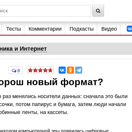
Тесты
Комментарии
Подкасты
Видео
ника и Интернет
8
 хорош новый формат?
о раз менялись носители данных: сначала это были
очки, потом папирус и бумага, затем люди начали
обинные ленты, на кассеты.
 приходом компьютерной эры появились цифровые