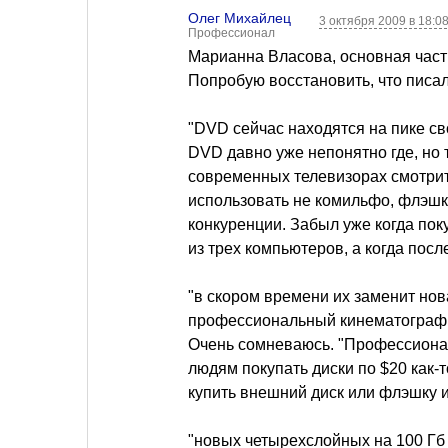
Олег Михайлец
3 октября 2009 в 18:0
Профессионал
Марианна Власова, основная част
Попробую восстановить, что писал
"DVD сейчас находятся на пике с
DVD давно уже непонятно где, но т
современных телевизорах смотрит
использовать не комильфо, флэшк
конкуренции. Забыл уже когда по
из трех компьютеров, а когда пос
"в скором времени их заменит нов
профессиональный кинематограф и
Очень сомневаюсь. "Профессионалы
людям покупать диски по $20 как-т
купить внешний диск или флэшку и
"новых четырехслойных на 100 Гб