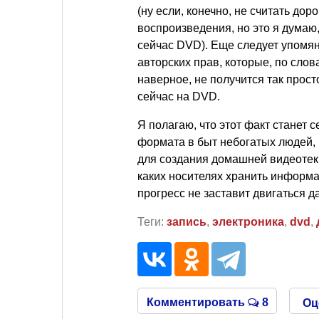
(ну если, конечно, не считать дор
воспроизведения, но это я думаю,
сейчас DVD). Еще следует упомя
авторских прав, которые, по слов
наверное, не получится так прост
сейчас на DVD.
Я полагаю, что этот факт станет
формата в быт небогатых людей,
для создания домашней видеотеки.
каких носителях хранить информа
прогресс не заставит двигаться д
Теги:
запись
,
электроника
,
dvd
,
Комментировать
8
Оц