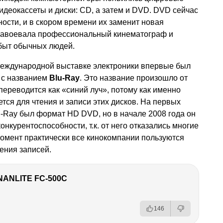
идеокассеты и диски: CD, а затем и DVD. DVD сейчас
ности, и в скором времени их заменит новая
е завоевала профессиональный кинематограф и
 быт обычных людей.
 международной выставке электроники впервые был
а с названием
Blu-Ray
. Это название произошло от
переводится как «синий луч», потому как именно
тся для чтения и записи этих дисков. На первых
-Ray был формат HD DVD, но в начале 2008 года он
онкурентоспособности, т.к. от него отказались многие
омент практически все кинокомпании пользуются
ения записей.
NANLITE FC-500C
146