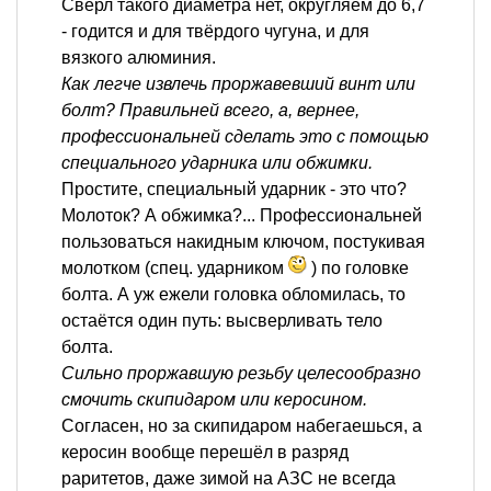
Свёрл такого диаметра нет, округляем до 6,7
- годится и для твёрдого чугуна, и для
вязкого алюминия.
Как легче извлечь проржавевший винт или
болт? Правильней всего, а, вернее,
профессиональней сделать это с помощью
специального ударника или обжимки.
Простите, специальный ударник - это что?
Молоток? А обжимка?... Профессиональней
пользоваться накидным ключом, постукивая
молотком (спец. ударником
) по головке
болта. А уж ежели головка обломилась, то
остаётся один путь: высверливать тело
болта.
Сильно проржавшую резьбу целесообразно
смочить скипидаром или керосином.
Согласен, но за скипидаром набегаешься, а
керосин вообще перешёл в разряд
раритетов, даже зимой на АЗС не всегда