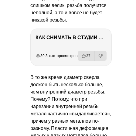
слишком велик, резьба получится
неполной, а то и вовсе не будет
никакой резьбы.
КАК СНИМАТЬ В СТУДИИ СО ВСПЫШКАМИ
РЕКЛАМА
РЕКЛАМА
РЕКЛАМА
РЕКЛАМА
39.3 тыс. просмотров
37
В то же время диаметр сверла
должен быть несколько больше,
чем внутренний диаметр резьбы.
Почему? Потому, что при
нарезании внутренней резьбы
металл частично «выдавливается»,
причем у разных металлов по-
разному. Пластичная деформация
мягких и вязких металлов больше,