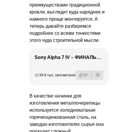
преимуществами традиционной
кровли, выглядит куда наряднее и
намного проще монтируется. А
теперь давайте разберемся
подробнее со всеми тонкостями
этого чуда строительной мысли.
Sony Alpha 7 IV – ФИНАЛЬНЫЙ ОБЗОР
РЕКЛАМА
РЕКЛАМА
РЕКЛАМА
РЕКЛАМА
39.9 тыс. просмотров
37
В качестве начинки для
изготовления металлочерепицы
используется холоднокатаная
горячеоцинкованная сталь, на
заводах-изготовителях сырья она
проходит сложный