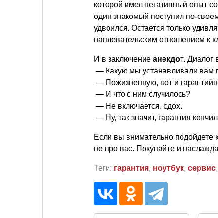
которой имел негативный опыт со
один знакомый поступил по-свое
удвоился. Остается только удивлят
наплевательским отношением к к
И в заключение
анекдот.
Диалог в
— Какую мы устанавливали вам г
— Пожизненную, вот и гарантийн
— И что с ним случилось?
— Не включается, сдох.
— Ну, так значит, гарантия конч
Если вы внимательно подойдете к
не про вас. Покупайте и наслажда
Теги:
гарантия
,
ноутбук
,
сервис