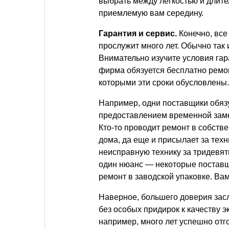
выбрать между легкостью и длите
приемлемую вам середину.
Гарантия и сервис.
Конечно, все
прослужит много лет. Обычно так 
Внимательно изучите условия гар
фирма обязуется бесплатно ремон
которыми эти сроки обусловлены.
Например, одни поставщики обязу
предоставлением временной заме
Кто-то проводит ремонт в собств
дома, да еще и присылает за техн
неисправную технику за тридевять
один нюанс — некоторые поставщ
ремонт в заводской упаковке. Вам
Наверное, большего доверия за
без особых придирок к качеству э
например, много лет успешно отг