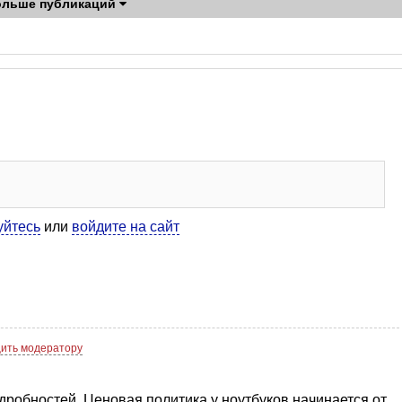
ольше публикаций
уйтесь
или
войдите на сайт
ить модератору
дробностей. Ценовая политика у ноутбуков начинается от