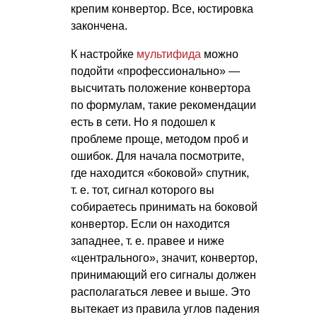
крепим конвертор. Все, юстировка
закончена.
К настройке
мультифида
можно
подойти «профессионально» —
высчитать положение конвертора
по формулам, такие рекомендации
есть в сети. Но я подошел к
проблеме проще, методом проб и
ошибок. Для начала посмотрите,
где находится «боковой» спутник,
т. е.
тот, сигнал которого вы
собираетесь принимать на боковой
конвертор. Если он находится
западнее,
т. е.
правее и ниже
«центрального», значит, конвертор,
принимающий его сигналы должен
располагаться левее и выше. Это
вытекает из правила углов падения