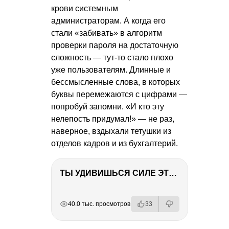
крови системным
администраторам. А когда его
стали «забивать» в алгоритм
проверки пароля на достаточную
сложность — тут-то стало плохо
уже пользователям. Длинные и
бессмысленные слова, в которых
буквы перемежаются с цифрами —
попробуй запомни. «И кто эту
нелепость придумал!» — не раз,
наверное, вздыхали тетушки из
отделов кадров и из бухгалтерий.
ТЫ УДИВИШЬСЯ СИЛЕ ЭТО ЧЕЛОВЕКА! Блог о нашей поездке в Вышний Волочек
РЕКЛАМА
РЕКЛАМА
РЕКЛАМА
40.0 тыс. просмотров
33