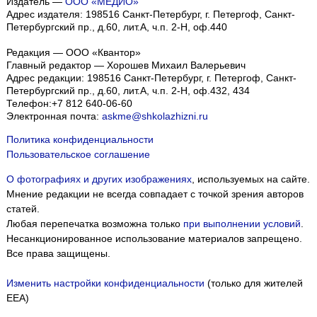
Издатель —
ООО «МЕДИО»
Адрес издателя: 198516 Санкт-Петербург, г. Петергоф, Санкт-
Петербургский пр., д.60, лит.А, ч.п. 2-Н, оф.440
Редакция — ООО «Квантор»
Главный редактор — Хорошев Михаил Валерьевич
Адрес редакции:
198516
Санкт-Петербург, г. Петергоф
,
Санкт-
Петербургский пр., д.60, лит.А, ч.п. 2-Н, оф.432, 434
Телефон:
+7 812 640-06-60
Электронная почта:
askme@shkolazhizni.ru
Политика конфиденциальности
Пользовательское соглашение
О фотографиях и других изображениях
, используемых на сайте.
Мнение редакции не всегда совпадает с точкой зрения авторов
статей.
Любая перепечатка возможна только
при выполнении условий
.
Несанкционированное использование материалов запрещено.
Все права защищены.
Изменить настройки конфиденциальности
(только для жителей
EEA)