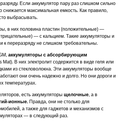
еразряду. Если аккумулятор пару раз слишком сильно
мо снижается максимальная емкость. Как правило,
сто выбрасывать.
ы, в них половина пластин (положительные) —
трицательные) — с кальцием. Такие аккумуляторы и
 и к переразряду не слишком требовательны.
AGM,
аккумуляторы с абсорбирующим
s Mat). В них электролит содержится в виде геля или
ками из стекловолокна. Эти аккумуляторы вообще
аботают они очень надежно и долго. Но они дороги и
ых температурах.
уляторов, есть аккумуляторы
щелочные
, а в
тий-ионные.
Правда, они не столько для
омобилей, а также для гаджетов и механизмов с
умуляторах — в следующий раз.