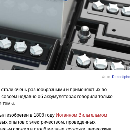
Фото:
Depositpho
 стали очень разнообразными и применяют их во
я совсем недавно об аккумуляторах говорили только
е темы.
ыл изобретен в 1803 году
Иоганном Вильгельмом
рвых опытов с электричеством, проведенных
ьгельм сложил в столб медные кружочки, переложив