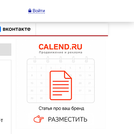
Войти
ют