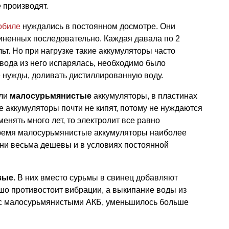
 производят.
обиле
нуждались в постоянном досмотре. Они
диненных последовательно. Каждая давала по 2
льт. Но при нагрузке такие аккумуляторы часто
 вода из него испарялась, необходимо было
ае нужды, доливать дистиллированную воду.
или
малосурьмянистые
аккумуляторы, в пластинах
 аккумуляторы почти не кипят, потому не нуждаются
менять много лет, то электролит все равно
время малосурьмянистые аккумуляторы наиболее
они весьма дешевы и в условиях постоянной
вые
. В них вместо сурьмы в свинец добавляют
шо противостоит вибрации, а выкипание воды из
 с малосурьмянистыми АКБ, уменьшилось больше