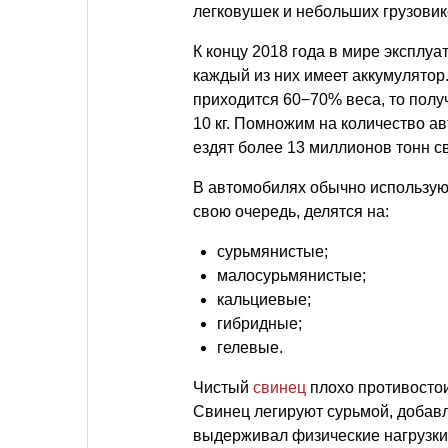
легковушек и небольших грузовик
К концу 2018 года в мире эксплу
каждый из них имеет аккумулятор.
приходится 60−70% веса, то полу
10 кг. Помножим на количество а
ездят более 13 миллионов тонн с
В автомобилях обычно использую
свою очередь, делятся на:
сурьмянистые;
малосурьмянистые;
кальциевые;
гибридные;
гелевые.
Чистый
свинец
плохо противостои
Свинец легируют сурьмой, добав
выдерживал физические нагрузки.