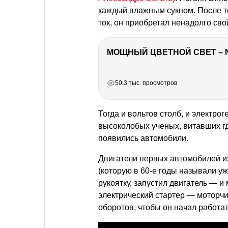
каждый влажным сукном. После то
ток, он приобретал ненадолго сво
МОЩНЫЙ ЦВЕТНОЙ СВЕТ – 
РЕКЛАМА
РЕКЛАМА
РЕКЛАМА
50.3 тыс. просмотров
Тогда и вольтов столб, и электро
высоколобых ученых, витавших где
появились автомобили.
Двигатели первых автомобилей и
(которую в 60-е годы называли у
рукоятку, запустил двигатель — и
электрический стартер — моторчик
оборотов, чтобы он начал работат