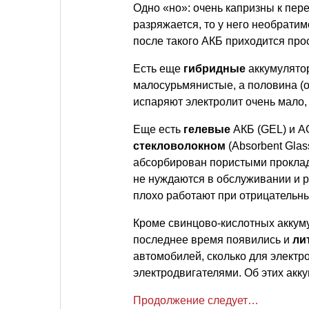
Одно «но»: очень капризны к пер
разряжается, то у него необрати
после такого АКБ приходится про
Есть еще
гибридные
аккумулятор
малосурьмянистые, а половина (о
испаряют электролит очень мало,
Еще есть
гелевые
АКБ (GEL) и 
стекловолокном
(Absorbent Glas
абсорбирован пористыми проклад
не нуждаются в обслуживании и р
плохо работают при отрицательн
Кроме свинцово-кислотных аккум
последнее время появились и
ли
автомобилей, сколько для электр
электродвигателями. Об этих акк
Продолжение следует…