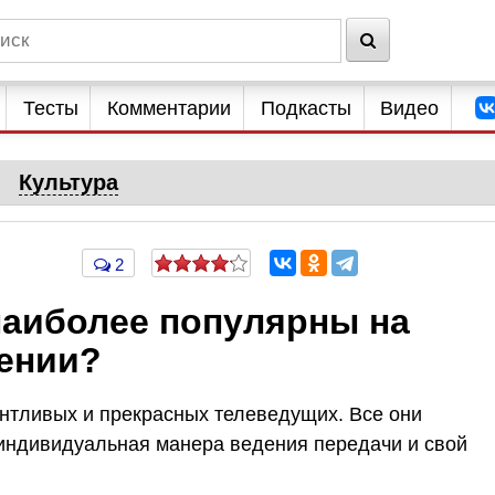
Тесты
Комментарии
Подкасты
Видео
Культура
2
наиболее популярны на
ении?
антливых и прекрасных телеведущих. Все они
х индивидуальная манера ведения передачи и свой