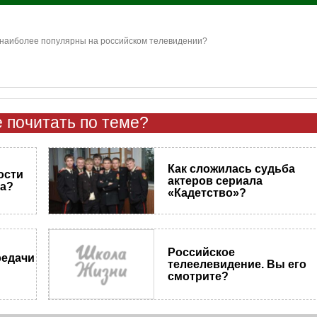
 наиболее популярны на российском телевидении?
 почитать по теме?
Как сложилась судьба
ости
актеров сериала
а?
«Кадетство»?
Российское
редачи
телеелевидение. Вы его
смотрите?