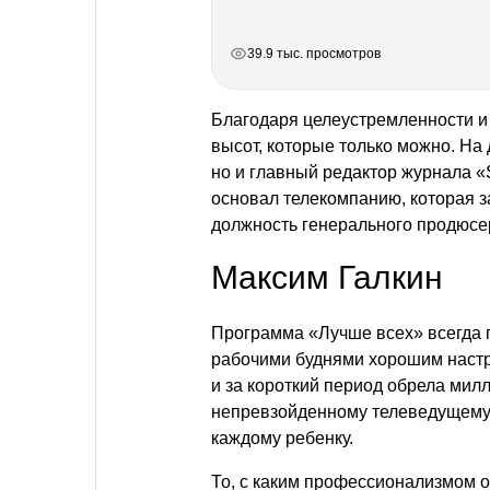
РЕКЛАМА
РЕКЛАМА
РЕКЛАМА
РЕКЛАМА
РЕКЛАМА
39.9 тыс. просмотров
Благодаря целеустремленности и
высот, которые только можно. На
но и главный редактор журнала «S
основал телекомпанию, которая з
должность генерального продюсе
Максим Галкин
Программа «Лучше всех» всегда п
рабочими буднями хорошим настр
и за короткий период обрела мил
непревзойденному телеведущем
каждому ребенку.
То, с каким профессионализмом о