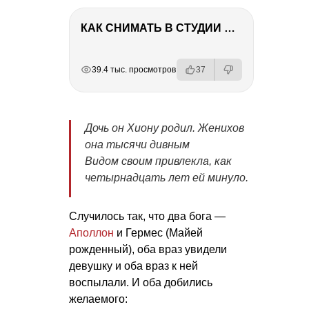
КАК СНИМАТЬ В СТУДИИ СО ВСПЫШКАМИ
РЕКЛАМА
РЕКЛАМА
РЕКЛАМА
РЕКЛАМА
РЕКЛАМА
39.4 тыс. просмотров
37
Дочь он Хиону родил. Женихов
она тысячи дивным
Видом своим привлекла, как
четырнадцать лет ей минуло.
Случилось так, что два бога —
Аполлон
и Гермес (Майей
рожденный), оба враз увидели
девушку и оба враз к ней
воспылали. И оба добились
желаемого: