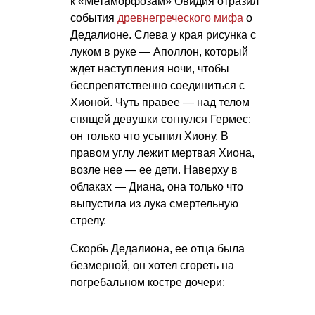
к «Метаморфозам» Овидия отразил
события
древнегреческого мифа
о
Дедалионе. Слева у края рисунка с
луком в руке — Аполлон, который
ждет наступления ночи, чтобы
беспрепятственно соединиться с
Хионой. Чуть правее — над телом
спящей девушки согнулся Гермес:
он только что усыпил Хиону. В
правом углу лежит мертвая Хиона,
возле нее — ее дети. Наверху в
облаках — Диана, она только что
выпустила из лука смертельную
стрелу.
Скорбь Дедалиона, ее отца была
безмерной, он хотел сгореть на
погребальном костре дочери: