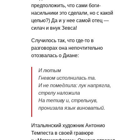
предположить, что сами боги-
насильники это сделали, но с какой
целью?) Да и у нее самой отец —
силач и внук Зевса!
Случилось так, что где-то в
разговорах она непочтительно
отозвалась о Диане:
И лютым
Гневом исполнилась та.
И не помедлила: лук напрягла,
стрелу наложила
На тетиву и, стрельнув,
пронизала язык виноватый.
Итальянский художник Антонио
Темпеста в своей гравюре