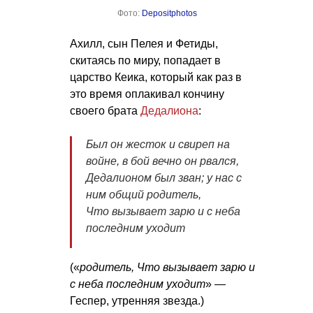
Фото:
Depositphotos
Ахилл, сын Пелея и Фетиды,
скитаясь по миру, попадает в
царство Кеика, который как раз в
это время оплакивал кончину
своего брата
Дедалиона
:
Был он жесток и свиреп на
войне, в бой вечно он рвался,
Дедалионом был зван; у нас с
ним общий родитель,
Что вызывает зарю и с неба
последним уходит
(«
родитель, Что вызывает зарю и
с неба последним уходит
» —
Геспер, утренняя звезда.)