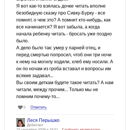
Я вот как-то взялась дочке читать вполне
безобидную сказку про Сивку-Бурку - все
помнят, о чем это? А помнит кто-нибудь, как
все начинается? Я вот забыла, а когда
начала ребенку читать - бросать уже поздно
было.
А дело было так: умер у парней отец, и
перед смертью попросил, чтоб они три ночи
к нему на могилу ходили, хлеб ему носили. А
он по ночам из гроба вставал и вопросы им
всякие задавал...
Вы своим деткам будете такое читать? А нам
читали, между прочим... Только мы не
помним почему-то...
Ответить
0
Леся Перышко
Дебютант
15 сентября 2008 в 19:51
Сообщить модератору