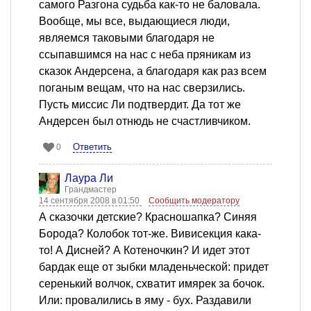
самого Разгона судьба как-то не баловала.
Вообще, мы все, выдающиеся люди,
являемся таковыми благодаря не
ссыпавшимся на нас с неба пряникам из
сказок Андерсена, а благодаря как раз всем
поганым вещам, что на нас сверзились.
Пусть миссис Ли подтвердит. Да тот же
Андерсен был отнюдь не счастливчиком.
Ответить
0
Лаура Ли
Грандмастер
14 сентября 2008 в 01:50
Сообщить модератору
А сказочки детские? Красношапка? Синяя
Борода? Колобок тот-же. Вивисекция кака-
то! А Дисней? А Котеночкин? И идет этот
бардак еще от зыбки младеньческой: придет
серенький волчок, схватит имярек за бочок.
Или: провалились в яму - бух. Раздавили