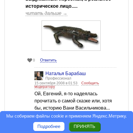
историческое лицо.....
читать дальше →
Ответить
0
Наталья Барабаш
Профессионал
15 сентября 2008 в 01:53
Сообщить
модератору
Ой, Евгений, я-то надеялась
прочитать о самой сказке или, хотя
бы, историю Вани Васильчикова...
Нет у Вас, случайно, этой
Мы собираем файлы cookie и применяем
Яндекс.Метрику
.
информации? Было бы интересно
Подробнее
ПРИНЯТЬ