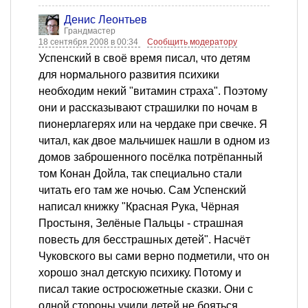
Денис Леонтьев
Грандмастер
18 сентября 2008 в 00:34
Сообщить модератору
Успенский в своё время писал, что детям
для нормального развития психики
необходим некий "витамин страха". Поэтому
они и рассказывают страшилки по ночам в
пионерлагерях или на чердаке при свечке. Я
читал, как двое мальчишек нашли в одном из
домов заброшенного посёлка потрёпанный
том Конан Дойла, так специально стали
читать его там же ночью. Сам Успенский
написал книжку "Красная Рука, Чёрная
Простыня, Зелёные Пальцы - страшная
повесть для бесстрашных детей". Насчёт
Чуковского вы сами верно подметили, что он
хорошо знал детскую психику. Потому и
писал такие остросюжетные сказки. Они с
одной стороны учили детей не бояться