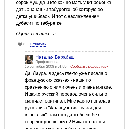
сорок мух. Да и кто как не мать учит ребенка
дать ананашки табуретке, об которую ее
детка ушиблась. И тот с наслаждением
дубасит по табуретке.
Оценка статьи: 5
Ответить
0
Наталья Барабаш
Профессионал
15 сентября 2008 в 01:59
Сообщить модератору
Да, Лаура, я здесь где-то уже писала о
французских сказках - наши по
сравнению с ними очень и очень мягкие.
И даже русский перевод очень сильно
смягчает оригинал. Мне как-то попала в
руки книга "Французские сказки для
взрослых", там они даны были без
корректировок - жуть! Никакого хэппи-
энда и торжества добра над злом -