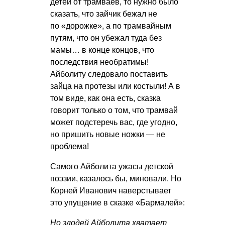
детей от трамваев, то нужно было
сказать, что зайчик бежал не
по «дорожке», а по трамвайным
путям, что он убежал туда без
мамы… в конце концов, что
последствия необратимы!
Айболиту следовало поставить
зайца на протезы или костыли! А в
том виде, как она есть, сказка
говорит только о том, что трамвай
может подстеречь вас, где угодно,
но пришить новые ножки — не
проблема!
Самого Айболита ужасы детской
поэзии, казалось бы, миновали. Но
Корней Иванович наверстывает
это упущение в сказке «Бармалей»:
Но злодей Айболита хватает