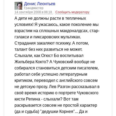
Денис Леонтьев
Грандмастер
14 сентября 2008 в 08:18
Сообщить модератору
А дети не должны расти в тепличных
условиях! Я ужасаюсь, какое поколение мы
взрастим на сплошных макдоналдсах, стар-
гэлакси и пиксаровских мультиках.
Страдания закаляют психику. А потом,
талант без них развиться не может.
Слыхали, как Огюст Бо воспитывал
Жильбера Кокто? А Чуковский вообще не
собирался становиться детским писателем,
работал себе успешно литературным
критиком, переводил с английского совсем
не детскую прозу. Лев Разгон рассказывал в
своё время историю о портрете Чуковского
кисти Репина - слыхали? Вот там
раскрывается совсем не простой характер
(да и судьба) "дедушки Корнея"... Да и