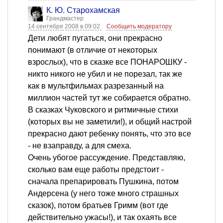
К. Ю. Старохамская
Грандмастер
14 сентября 2008 в 09:02
Сообщить модератору
Дети любят пугаться, они прекрасно
понимают (в отличие от некоторых
взрослых), что в сказке все ПОНАРОШКУ -
никто никого не убил и не порезал, так же
как в мультфильмах разрезанный на
миллион частей тут же собирается обратно.
В сказках Чуковского и ритмичные стихи
(которых вы не заметили!), и общий настрой
прекрасно дают ребенку понять, что это все
- не взаправду, а для смеха.
Очень убогое рассуждение. Представляю,
сколько вам еще работы предстоит -
сначала препарировать Пушкина, потом
Андерсена (у него тоже много страшных
сказок), потом братьев Гримм (вот где
действительно ужасы!), и так охаять все