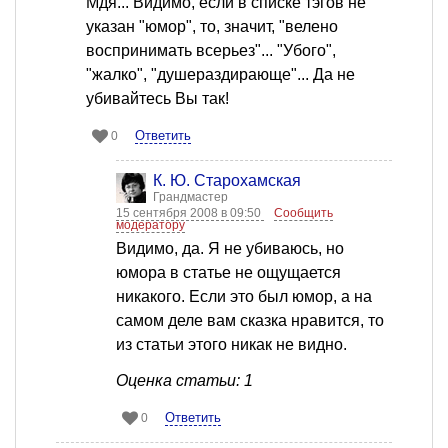
Мдя... Видимо, если в списке тэгов не
указан "юмор", то, значит, "велено
воспринимать всерьез"... "Убого",
"жалко", "душераздирающе"... Да не
убивайтесь Вы так!
Ответить
0
К. Ю. Старохамская
Грандмастер
15 сентября 2008 в 09:50
Сообщить
модератору
Видимо, да. Я не убиваюсь, но
юмора в статье не ощущается
никакого. Если это был юмор, а на
самом деле вам сказка нравится, то
из статьи этого никак не видно.
Оценка статьи: 1
Ответить
0