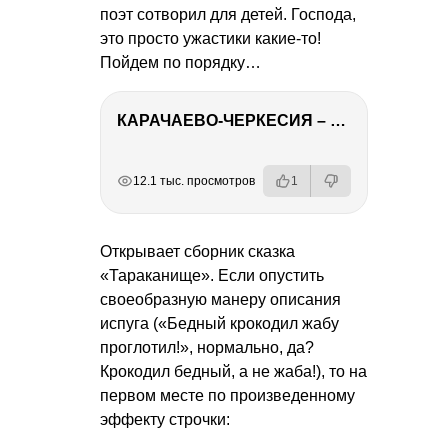
поэт сотворил для детей. Господа,
это просто ужастики какие-то!
Пойдем по порядку…
КАРАЧАЕВО-ЧЕРКЕСИЯ – ПУТЕШЕСТВИЕ НА КАВКАЗ часть 2
РЕКЛАМА
РЕКЛАМА
РЕКЛАМА
РЕКЛАМА
12.1 тыс. просмотров
1
Открывает сборник сказка
«Тараканище». Если опустить
своеобразную манеру описания
испуга («Бедный крокодил жабу
проглотил!», нормально, да?
Крокодил бедный, а не жаба!), то на
первом месте по произведенному
эффекту строчки: