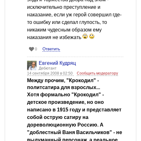
исключительно преступление и
наказание, если уж герой совершил где-
то ошибку или сделал глупость, то
никаким чудесным образом ему
наказания не избежать
Ответить
0
Евгений Кудряц
Дебютант
14 сентября 2008 в 02:50
Сообщить модератору
Между прочим, "Крокодил" -
политсатира для взрослых...
Хотя формально "Крокодил" -
детское произведение, но оно
написано в 1915 году и представляет
собой острую сатиру на
дореволюционную Россию. А
"доблестный Ваня Васильчиков" - не
выдуманный персонаж, а реальное