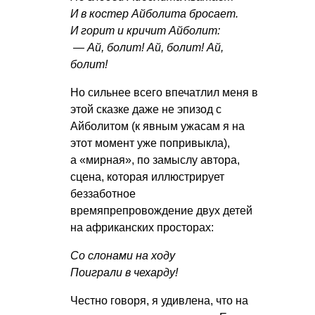
И в костер Айболита бросает.
И горит и кричит Айболит:
— Ай, болит! Ай, болит! Ай,
болит!
Но сильнее всего впечатлил меня в
этой сказке даже не эпизод с
Айболитом (к явным ужасам я на
этот момент уже попривыкла),
а «мирная», по замыслу автора,
сцена, которая иллюстрирует
беззаботное
времяпрепровождение двух детей
на африканских просторах:
Со слонами на ходу
Поиграли в чехарду!
Честно говоря, я удивлена, что на