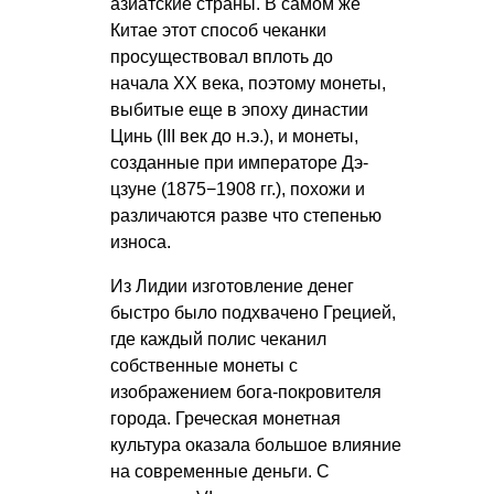
азиатские страны. В самом же
Китае этот способ чеканки
просуществовал вплоть до
начала XX века, поэтому монеты,
выбитые еще в эпоху династии
Цинь (III век до н.э.), и монеты,
созданные при императоре Дэ-
цзуне (1875−1908 гг.), похожи и
различаются разве что степенью
износа.
Из Лидии изготовление денег
быстро было подхвачено Грецией,
где каждый полис чеканил
собственные монеты с
изображением бога-покровителя
города. Греческая монетная
культура оказала большое влияние
на современные деньги. С