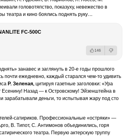
меивали головотяпство, показуху, невежество в
ры театра и кино боялись поднять руку…
NANLITE FC-500C
146
днять» занавес и заглянуть в 20-е годы прошлого
сь почти ежедневно, каждый старался чем-то удивить
иса
Р. Зеленая,
цитируя газетные заголовки: «Ура
т Есенину! Назад — к Островскому! Эйзенштейна в
и зарабатывали деньги, то испытывая жару под сто
ателей-сатириков. Профессиональные «остряки» —
Арго, В. Типот, С. Антимонов объединились, горя
сатирического театра. Первую актерскую труппу