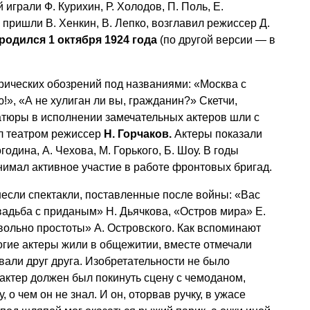
играли Ф. Курихин, Р. Холодов, П. Поль, Е.
 пришли В. Хенкин, В. Лепко, возглавил режиссер Д.
родился 1 октября 1924 года
(по другой версии — в
рических обозрений под названиями: «Москва с
!», «А не хулиган ли вы, гражданин?» Скетчи,
атюры в исполнении замечательных актеров шли с
ил театром режиссер
Н. Горчаков.
Актеры показали
година, А. Чехова, М. Горького, Б. Шоу. В годы
имал активное участие в работе фронтовых бригад.
если спектакли, поставленные после войны: «Вас
адьба с приданым» Н. Дьячкова, «Остров мира» Е.
вольно простоты» А. Островского. Как вспоминают
огие актеры жили в общежитии, вместе отмечали
али друг друга. Изобретательности не было
 актер должен был покинуть сцену с чемоданом,
 о чем он не знал. И он, оторвав ручку, в ужасе