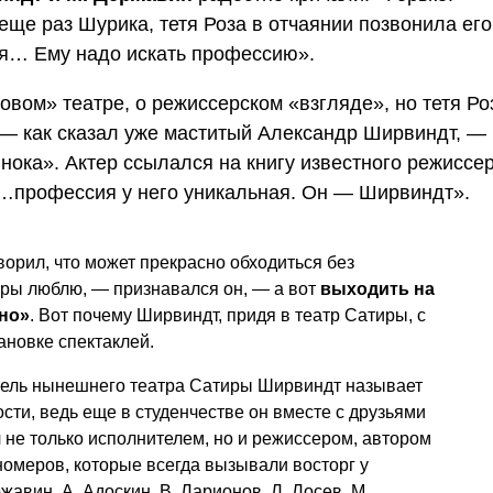
еще раз Шурика, тетя Роза в отчаянии позвонила его
дия… Ему надо искать профессию».
овом» театре, о режиссерском «взгляде», но тетя Ро
, — как сказал уже маститый Александр Ширвиндт, —
инока». Актер ссылался на книгу известного режиссе
 «…профессия у него уникальная. Он — Ширвиндт».
ворил, что может прекрасно обходиться без
еры люблю, — признавался он, — а вот
выходить на
чно»
. Вот почему Ширвиндт, придя в театр Сатиры, с
ановке спектаклей.
тель нынешнего театра Сатиры Ширвиндт называет
сти, ведь еще в студенчестве он вместе с друзьями
л не только исполнителем, но и режиссером, автором
номеров, которые всегда вызывали восторг у
авин, А. Адоскин, В. Ларионов, Л. Лосев, М.