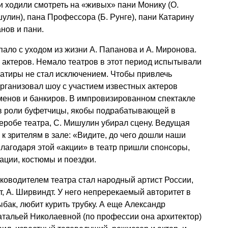
ди ходили смотреть на «живых» пани Монику (О.
улин), пана Профессора (Б. Рунге), пани Катарину
анов и пани.
пало с уходом из жизни А. Папанова и А. Миронова.
 актеров. Немало театров в этот период испытывали
Сатиры не стал исключением. Чтобы привлечь
организовал шоу с участием известных актеров
сменов и банкиров. В импровизированном спектакле
 в роли буфетчицы, якобы подрабатывающей в
деробе театра, С. Мишулин убирал сцену. Ведущая
к зрителям в зале: «Видите, до чего дошли наши
лагодаря этой «акции» в театр пришли спонсоры,
ации, костюмы и поездки.
ководителем театра стал народный артист России,
т, А. Ширвиндт. У него непререкаемый авторитет в
бак, любит курить трубку. А еще Александр
атальей Николаевной (по профессии она архитектор)