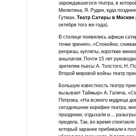
зарождавшегося театра, в которой 
Милютина, Я. Рудин, куда позднее
Гутман.
Театр Сатиры в Москве 
октябре того же года).
В столице появились афиши сати
точки зрения», «Спокойно, снимаю
репризы, куплеты, короткие мини
аншлагом. Почти 15 лет руковод
зрителям пьесы А. Толстого, Н. По
Второй мировой войны театр прин
Большую известность театру прин
вызывает Таймыр» А. Галича, «Св
Петрова, «На всякого мудреца до
сегодняшние корифеи театра, мн
праздники, отдыхали и… разыгрыв
предела. Так, во время спектакля
который заранее прибивали к полу,