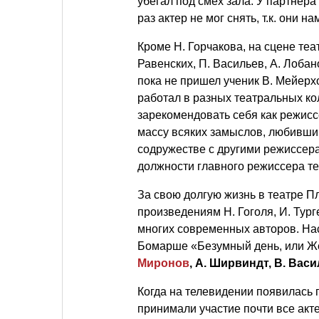
убегал под смех зала. У партнера
раз актер не мог снять, т.к. они н
Кроме Н. Горчакова, на сцене теа
Равенских, П. Васильев, А. Лобан
пока не пришел ученик В. Мейер
работал в разных театральных ко
зарекомендовать себя как режисс
массу всяких замыслов, любивший
содружестве с другими режиссера
должности главного режиссера т
За свою долгую жизнь в театре Пл
произведениям Н. Гоголя, И. Тур
многих современных авторов. На
Бомарше «Безумный день, или Же
Миронов
, А. Ширвиндт, В. Васи
Когда на телевидении появилась 
принимали участие почти все ак