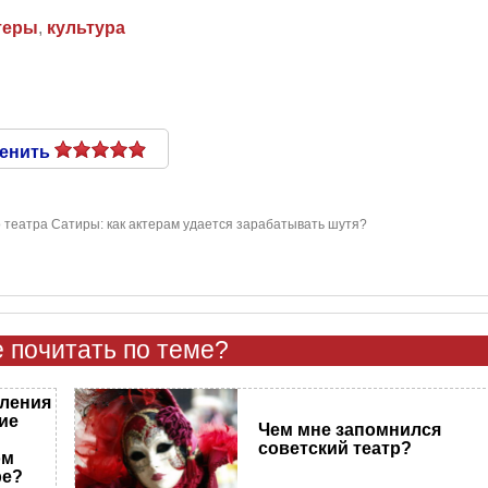
теры
,
культура
енить
 театра Сатиры: как актерам удается зарабатывать шутя?
 почитать по теме?
тления
ие
Чем мне запомнился
советский театр?
ом
ре?