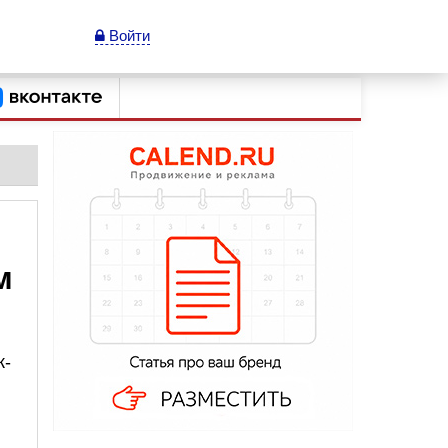
Войти
м
к-