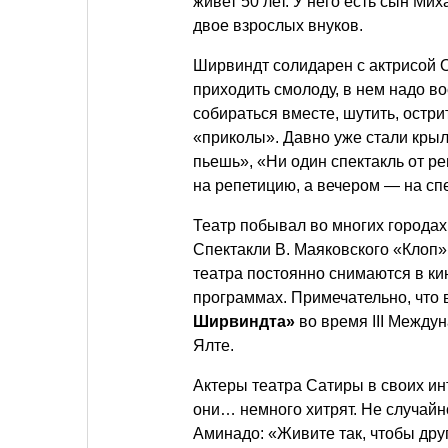
живет 50 лет. У него есть сын Ми
двое взрослых внуков.
Ширвиндт солидарен с актрисой О
приходить смолоду, в нем надо в
собираться вместе, шутить, остр
«приколы». Давно уже стали кры
пьешь», «Ни один спектакль от р
на репетицию, а вечером — на сп
Театр побывал во многих городах
Спектакли В. Маяковского «Клоп
театра постоянно снимаются в ки
программах. Примечательно, что 
Ширвиндта»
во время III Между
Ялте.
Актеры театра Сатиры в своих и
они… немного хитрят. Не случайн
Аминадо: «Живите так, чтобы друг