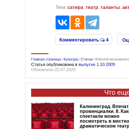
Теги:
сатира
,
театр
,
таланты
,
ак
Комментировать
4
Оц
Главная страница
/
Культура
/
Статьи
/
Юбилей московского
Статья опубликована в
выпуске 1.10.2009
Обновлено 22.07.2020
Что еще
Калининград. Впеча
провинциалки. 8. Как
спектакли можно
посмотреть в местн
драматическом теат