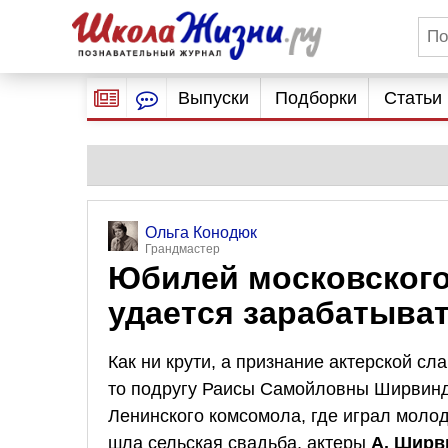
Выпуски
Подборки
Статьи
Ольга Конодюк
Грандмастер
Юбилей московского 
удается зарабатыва
Как ни крути, а признание актерской сл
то подругу Раисы Самойловны Ширвиндт,
Ленинского комсомола, где играл молод
шла сельская свадьба, актеры
А. Ширв