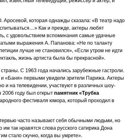
хаил, известный телеведущий, режиссер и актер, и
. Аросевой, которая однажды сказала: «В театр надо
оспитываться…» Как и прежде, актеры любят
ить, с удовольствием вспоминания самые удачные
латыми выражения А. Папанова: «Не по таланту
епетиции лучше не становился», «Если утром не идти
ектакль, жизнь артиста была бы прекрасной».
 страны. С 1963 года начались зарубежные гастроли.
» и «Баня» первыми увидели зрители Парижа. Актеры
но и на телевидении, участвуют в различных шоу-
в 2006 году был открыт
памятник «Трубка
народного фестиваля юмора, который проходил в
нтервью часто называют себя обычными людьми, но
о им так нравятся слова русского сатирика Дона
им стало скучно, когда вы умрете».