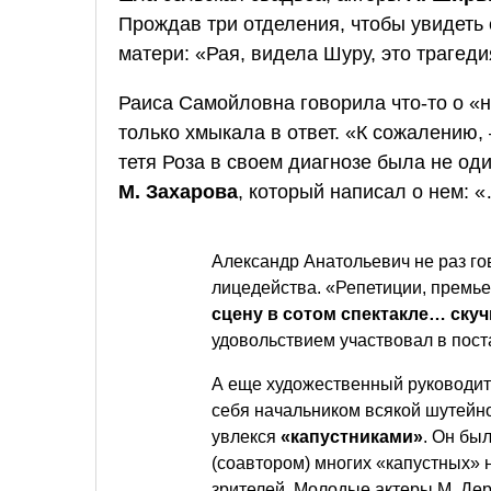
Прождав три отделения, чтобы увидеть 
матери: «Рая, видела Шуру, это траге
Раиса Самойловна говорила что-то о «н
только хмыкала в ответ. «К сожалению
тетя Роза в своем диагнозе была не од
М. Захарова
, который написал о нем:
Александр Анатольевич не раз го
лицедейства. «Репетиции, премь
сцену в сотом спектакле… ску
удовольствием участвовал в пост
А еще художественный руководи
себя начальником всякой шутейно
увлекся
«капустниками»
. Он бы
(соавтором) многих «капустных» 
зрителей. Молодые актеры М. Держ