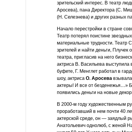
зрительский интерес. В театр лю
Аросева), пана Директора (С. Миш
(Н. Селезнева) и других разных п
Начало перестройки в стране сов
Театр потерял поистине звездных
материальные трудности. Театр 
зрителей и найти деньги, Плучек 
театра, пригласив на него бизне
актриса В. Васильева выступила
буфете, Г. Менглет работал в гар
шоу, актриса
О. Аросева
взывала 
актеры! И все от безденежья…» Б
появились деньги на новые декор
В 2000-м году художественным ру
проработавший в нем почти 40 ле
актерской среде, он — заядлый ры
Анатольевич однолюб, с женой Н