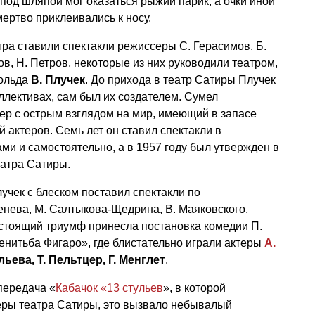
 под шляпой мог оказаться рыжий парик, а очки иной
амертво приклеивались к носу.
тра ставили спектакли режиссеры С. Герасимов, Б.
ов, Н. Петров, некоторые из них руководили театром,
хольда
В. Плучек
. До прихода в театр Сатиры Плучек
ллективах, сам был их создателем. Сумел
ер с острым взглядом на мир, имеющий в запасе
 актеров. Семь лет он ставил спектакли в
ми и самостоятельно, а в 1957 году был утвержден в
еатра Сатиры.
учек с блеском поставил спектакли по
генева, М. Салтыкова-Щедрина, В. Маяковского,
стоящий триумф принесла постановка комедии П.
нитьба Фигаро», где блистательно играли актеры
А.
льева, Т. Пельтцер, Г. Менглет
.
передача «
Кабачок «13 стульев
», в которой
теры театра Сатиры, это вызвало небывалый