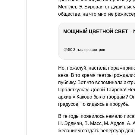
Менглет, Э. Буровая от души выс
обществе, на что многие режиссе
МОЩНЫЙ ЦВЕТНОЙ СВЕТ – 
РЕКЛАМА
РЕКЛАМА
РЕКЛАМА
50.3 тыс. просмотров
Но, пожалуй, настала пора «припо
века. В то время театры рождали
публику. Вот что вспоминала актр
Пролеткульту! Долой Таирова! Не
архив!» Каково было творцам? Он
градусов, то кидаясь в прорубь.
В те годы появилось немало пис
Н. Эрдман, В. Масс, М. Ардов, А. 
желанием создать репертуар для 