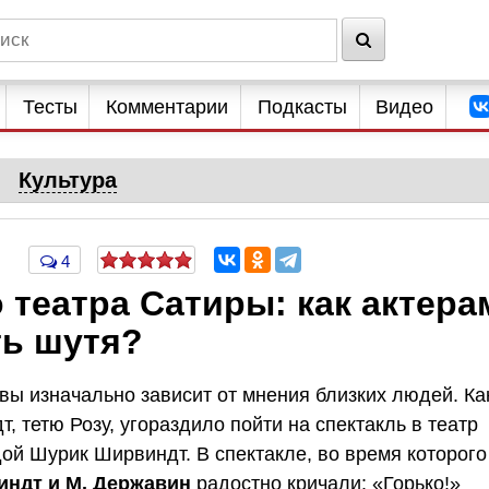
Тесты
Комментарии
Подкасты
Видео
Культура
4
театра Сатиры: как актера
ть шутя?
авы изначально зависит от мнения близких людей. Ка
 тетю Розу, угораздило пойти на спектакль в театр
ой Шурик Ширвиндт. В спектакле, во время которого
индт и М. Державин
радостно кричали: «Горько!»